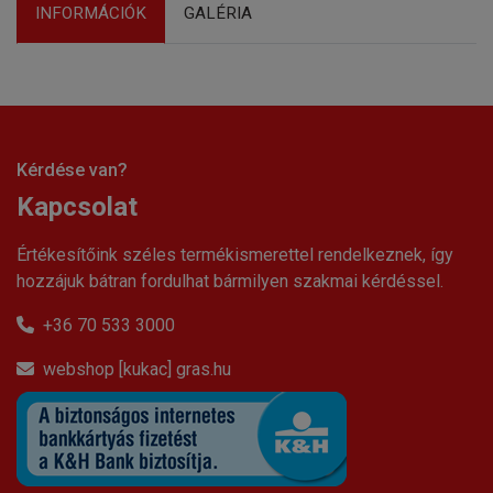
INFORMÁCIÓK
GALÉRIA
Kérdése van?
Kapcsolat
Értékesítőink széles termékismerettel rendelkeznek, így
hozzájuk bátran fordulhat bármilyen szakmai kérdéssel.
+36 70 533 3000
webshop [kukac] gras.hu