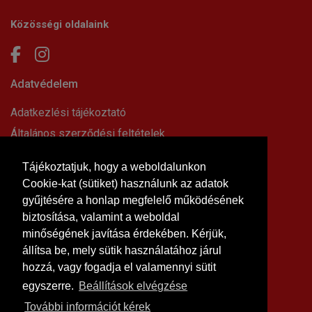
Közösségi oldalaink
Adatvédelem
Adatkezlési tájékoztató
Általános szerződési feltételek
Elállási nyilatkozat
Tájékoztatjuk, hogy a weboldalunkon
Impresszum
Cookie-kat (sütiket) használunk az adatok
Süti beállítások
gyűjtésére a honlap megfelelő működésének
Információk
biztosítása, valamint a weboldal
minőségének javítása érdekében. Kérjük,
Hírek, cikkek
állítsa be, mely sütik használatához járul
Kapcsolat
hozzá, vagy fogadja el valamennyi sütit
Letölthető dokumentumok
egyszerre.
Beállítások elvégzése
Rólunk
További információt kérek