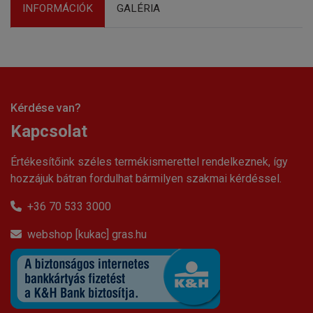
INFORMÁCIÓK
GALÉRIA
Kérdése van?
Kapcsolat
Értékesítőink széles termékismerettel rendelkeznek, így
hozzájuk bátran fordulhat bármilyen szakmai kérdéssel.
+36 70 533 3000
webshop [kukac] gras.hu