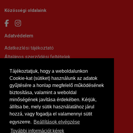
Közösségi oldalaink
Adatvédelem
Adatkezlési tájékoztató
Általános szerződési feltételek
Elállási nyilatkozat
Tájékoztatjuk, hogy a weboldalunkon
Impresszum
Cookie-kat (sütiket) használunk az adatok
Süti beállítások
gyűjtésére a honlap megfelelő működésének
Információk
biztosítása, valamint a weboldal
minőségének javítása érdekében. Kérjük,
Hírek, cikkek
állítsa be, mely sütik használatához járul
Kapcsolat
hozzá, vagy fogadja el valamennyi sütit
Letölthető dokumentumok
egyszerre.
Beállítások elvégzése
Rólunk
További információt kérek