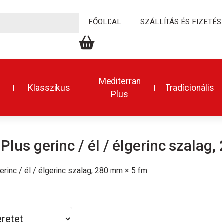
FŐOLDAL
SZÁLLÍTÁS ÉS FIZETÉS
Mediterran
Klasszikus
Tradícionális
Plus
us gerinc / él / élgerinc szalag
rinc / él / élgerinc szalag, 280 mm × 5 fm