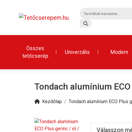
Összes
Univerzális
Modern
tetőcserép
Tondach alumínium ECO Pl
Kezdőlap
Tondach alumínium ECO Plus ge