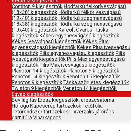
Kerámia kiegészítők
Contiton 9 kiegészítők
Hódfarkú félkörívesvágású
(18x38) kiegészítők
Hódfarkú félkörívesvágású
(19x40) kiegészítők
Hódfarkú szegmensvágású
(18x38) kiegészítők
Hódfarkú szegmensvágású
(19x40) kiegészítők
Karcolt Óvárosi Táska
kiegészítők
Kékes egyenesvágású kiegészítők
Kékes ívesvágású kiegészítők
Kékes Plus
egyenesvágású kiegészítők
Kékes Plus ívesvágású
kiegészítők
Pilis egyenesvágású kiegészítők
Pilis
ívesvágású kiegészítők
Pilis Max egyenesvágású
kiegészítők
Pilis Max ívesvágású kiegészítők
Planoton 14 kiegészítők
Planoton 9 kiegészítők
Renoton 14 kiegészítők
Renoton 15 kiegészítők
Renoton 9 kiegészítők
Táska szögletes kiegészítők
Twiston 9 kiegészítők
Veneton 14 kiegészítők
Egyéb kiegészítők
Bevilágítás
Eresz kiegészítők, ereszcsatorna
Hófogó
Kúpcserép tartozékok
Tetőfólia
Tetőrendszer tartozékok
Univerzális járórács
garnitúra
Viharkapocs