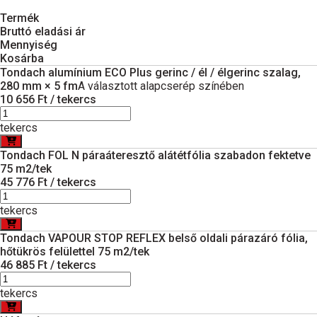
Termék
Bruttó eladási ár
Mennyiség
Kosárba
Tondach alumínium ECO Plus gerinc / él / élgerinc szalag,
280 mm × 5 fm
A választott alapcserép színében
10 656 Ft / tekercs
tekercs
Tondach FOL N páraáteresztő alátétfólia szabadon fektetve
75 m2/tek
45 776 Ft / tekercs
tekercs
Tondach VAPOUR STOP REFLEX belső oldali párazáró fólia,
hőtükrös felülettel 75 m2/tek
46 885 Ft / tekercs
tekercs