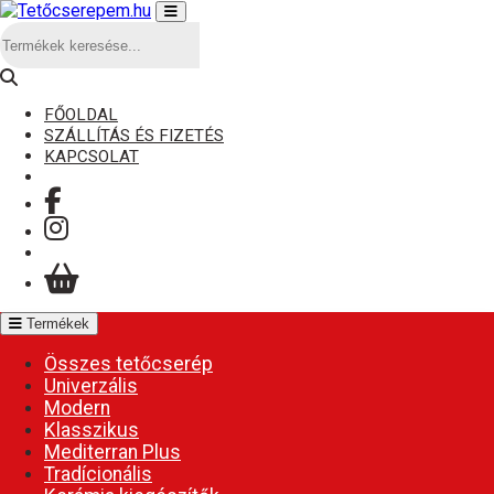
FŐOLDAL
SZÁLLÍTÁS ÉS FIZETÉS
KAPCSOLAT
Termékek
Összes tetőcserép
Univerzális
Modern
Klasszikus
Mediterran Plus
Tradícionális