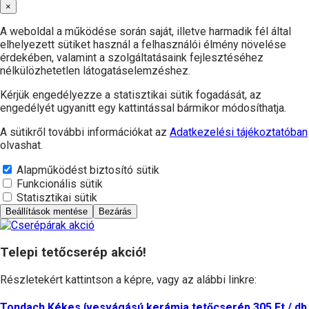
×
A weboldal a működése során saját, illetve harmadik fél által
elhelyezett sütiket használ a felhasználói élmény növelése
érdekében, valamint a szolgáltatásaink fejlesztéséhez
nélkülözhetetlen látogatáselemzéshez.
Kérjük engedélyezze a statisztikai sütik fogadását, az
engedélyét ugyanitt egy kattintással bármikor módosíthatja.
A sütikről további információkat az
Adatkezelési tájékoztatóban
olvashat.
Alapműködést biztosító sütik
Funkcionális sütik
Statisztikai sütik
Beállítások mentése
Bezárás
Telepi tetőcserép akció!
Részletekért kattintson a képre, vagy az alábbi linkre:
Tondach Kékes ívesvágású kerámia tetőcserép 305 Ft / db