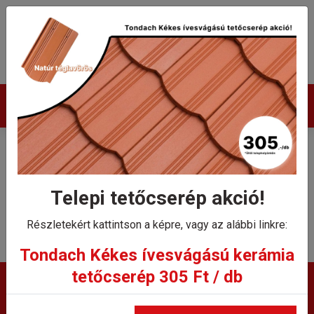
Termékek
Kerámia kiegészítők
Telepi tetőcserép akció!
Kezdőlap
Kerámia kiegészítők
Részletekért kattintson a képre, vagy az alábbi linkre:
Tondach Kékes ívesvágású kerámia
tetőcserép 305 Ft / db
Kérdése van?