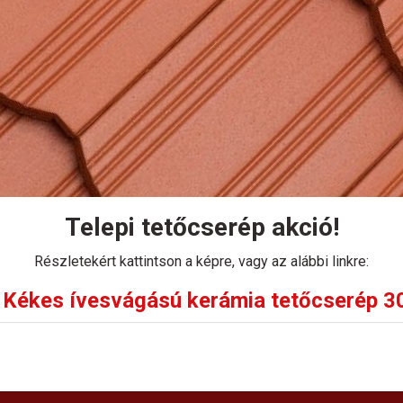
Telepi tetőcserép akció!
Részletekért kattintson a képre, vagy az alábbi linkre:
ch Pilis Max tetőcserép
Kékes ívesvágású kerámia tetőcserép 30
Adatvédelem
In