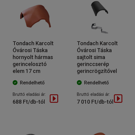
Tondach Karcolt
Tondach Karcolt
Óvárosi Táska
Óvárosi Táska
hornyolt hármas
sajtolt sima
gerincelosztó
gerinccserép
elem 17 cm
gerincrögzítővel
Rendelhető
Rendelhető
Bruttó eladási ár:
Bruttó eladási ár:
688 Ft/db-tól
7 010 Ft/db-tól