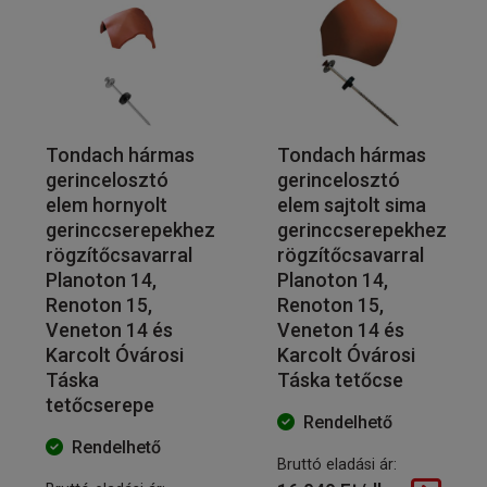
Tondach hármas
Tondach hármas
gerincelosztó
gerincelosztó
elem hornyolt
elem sajtolt sima
gerinccserepekhez
gerinccserepekhez
rögzítőcsavarral
rögzítőcsavarral
Planoton 14,
Planoton 14,
Renoton 15,
Renoton 15,
Veneton 14 és
Veneton 14 és
Karcolt Óvárosi
Karcolt Óvárosi
Táska
Táska tetőcse
tetőcserepe
Rendelhető
Rendelhető
Bruttó eladási ár: