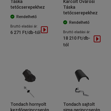
Táska
Karcolt Óvárosi
tetőcserepekhez
Táska
tetőcserepekhez
Rendelhető
Rendelhető
Bruttó eladási ár:
6 271 Ft/db-tól
Bruttó eladási ár:
18 210 Ft/db-
tól
Tondach hornyolt
Tondach sajtolt
kezdőgerinccserép
sima gerinccserép