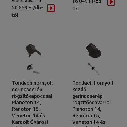
16 049 Ft/db-
Bruttó eladási ár:
20 559 Ft/db-
tól
tól
Tondach hornyolt
Tondach hornyolt
gerinccserép
kezdő
rögzítőkapoccsal
gerinccserép
Planoton 14,
rögzítőcsavarral
Renoton 15,
Planoton 14,
Veneton 14 és
Renoton 15,
Karcolt Óvárosi
Veneton 14 és