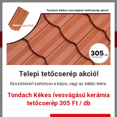
Termékek
Karcolt Óvárosi Táska
kiegészítők
Telepi tetőcserép akció!
Kezdőlap
Részletekért kattintson a képre, vagy az alábbi linkre:
Kerámia
/
Karcolt Óvárosi Táska
Tondach Kékes ívesvágású kerámia
kiegészítők
kiegészítők
tetőcserép 305 Ft / db