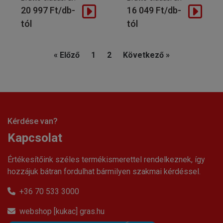
20 997 Ft/db-
16 049 Ft/db-
tól
tól
« Előző
1
2
Következő »
Kérdése van?
Kapcsolat
Értékesítőink széles termékismerettel rendelkeznek, így
hozzájuk bátran fordulhat bármilyen szakmai kérdéssel.
+36 70 533 3000
webshop [kukac] gras.hu