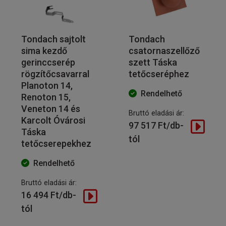
Tondach sajtolt
Tondach
sima kezdő
csatornaszellőző
gerinccserép
szett Táska
rögzítőcsavarral
tetőcseréphez
Planoton 14,
Rendelhető
Renoton 15,
Veneton 14 és
Bruttó eladási ár:
Karcolt Óvárosi
97 517 Ft/db-
Táska
tól
tetőcserepekhez
Rendelhető
Bruttó eladási ár:
16 494 Ft/db-
tól