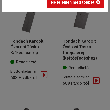
Ne jelenjen meg többet
Tondach Karcolt
Tondach Karcolt
Óvárosi Táska
Óvárosi Táska
3/4-es cserép
taréjcserép
(kettősfedéshez)
Rendelhető
Rendelhető
Bruttó eladási ár:
688 Ft/db-tól
Bruttó eladási ár:
688 Ft/db-tól