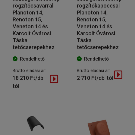
rögzítőcsavarral
rögzítőkapoccsal
Planoton 14,
Planoton 14,
Renoton 15,
Renoton 15,
Veneton 14 és
Veneton 14 és
Karcolt Óvárosi
Karcolt Óvárosi
Táska
Táska
tetőcserepekhez
tetőcserepekhez
Rendelhető
Rendelhető
Bruttó eladási ár:
Bruttó eladási ár:
18 210 Ft/db-
2 710 Ft/db-tól
tól