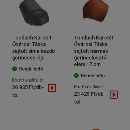
Tondach Karcolt
Tondach Karcolt
Óvárosi Táska
Óvárosi Táska
sajtolt sima kezdő
sajtolt hármas
gerinccserép
gerincelosztó
elem 17 cm
Rendelhető
Rendelhető
Bruttó eladási ár:
26 935 Ft/db-
Bruttó eladási ár:
23 425 Ft/db-
tól
tól