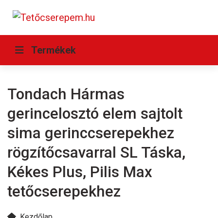
Termékek
Tondach Hármas
gerincelosztó elem sajtolt
sima gerinccserepekhez
rögzítőcsavarral SL Táska,
Kékes Plus, Pilis Max
tetőcserepekhez
Kezdőlap