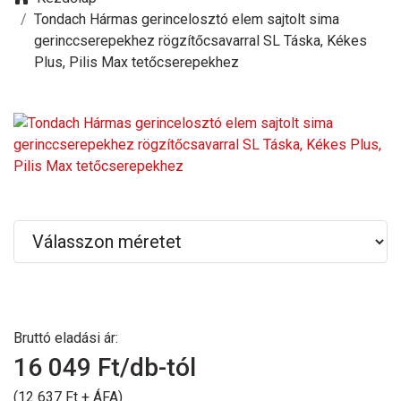
Tondach Hármas gerincelosztó elem sajtolt sima
gerinccserepekhez rögzítőcsavarral SL Táska, Kékes
Plus, Pilis Max tetőcserepekhez
Bruttó eladási ár:
16 049
Ft/db-tól
(12 637 Ft + ÁFA)