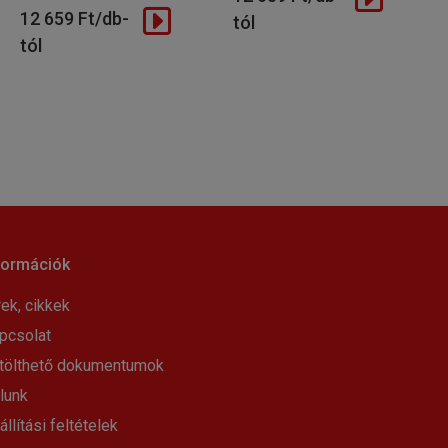
12 659 Ft/db-
tól
tól
formációk
rek, cikkek
pcsolat
tölthető dokumentumok
lunk
állítási feltételek