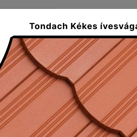
FŐOLDAL
SZÁLLÍTÁS ÉS FIZE
Mediterran
Klasszikus
Tradícionális
Plus
tők
ágású kiegészítők