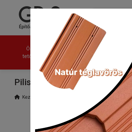
Összes
Univerzális
Modern
tetőcserép
Pilis Max ívesvágású kiegészí
Kezdőlap
Kerámia kiegészítők
/
Pilis Max ívesv