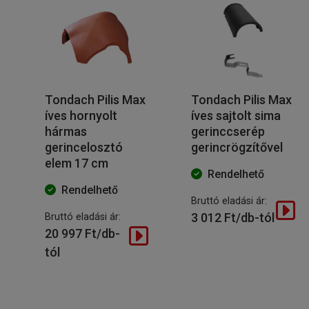
Tondach Pilis Max
Tondach Pilis Max
íves hornyolt
íves sajtolt sima
hármas
gerinccserép
gerincelosztó
gerincrögzítővel
elem 17 cm
Rendelhető
Rendelhető
Bruttó eladási ár:
3 012 Ft/db-tól
Bruttó eladási ár:
20 997 Ft/db-
tól