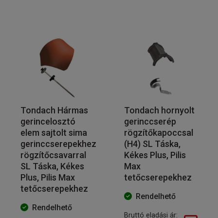
Tondach Hármas
Tondach hornyolt
gerincelosztó
gerinccserép
elem sajtolt sima
rögzítőkapoccsal
gerinccserepekhez
(H4) SL Táska,
rögzítőcsavarral
Kékes Plus, Pilis
SL Táska, Kékes
Max
Plus, Pilis Max
tetőcserepekhez
tetőcserepekhez
Rendelhető
Rendelhető
Bruttó eladási ár: