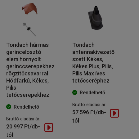
Tondach hármas
Tondach
gerincelosztó
antennakivezető
elem hornyolt
szett Kékes,
gerinccserepekhez
Kékes Plus, Pilis,
rögzítőcsavarral
Pilis Max íves
Hódfarkú, Kékes,
tetőcseréphez
Pilis
Rendelhető
tetőcserepekhez
Bruttó eladási ár:
Rendelhető
57 596 Ft/db-
Bruttó eladási ár:
tól
20 997 Ft/db-
tól