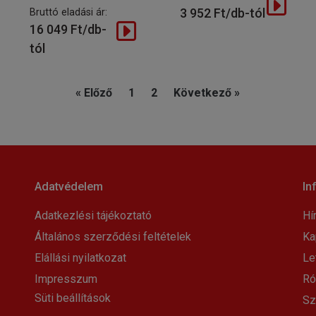
3 952 Ft/db-tól
Bruttó eladási ár:
16 049 Ft/db-
tól
« Előző
1
2
Következő »
Adatvédelem
In
Adatkezlési tájékoztató
Hí
Általános szerződési feltételek
Ka
Elállási nyilatkozat
Le
Impresszum
Ró
Süti beállítások
Sz