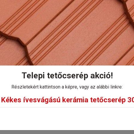
Tondach Pilis Max
Tondach Pilis Max
íves szegőcserép
íves szegőcserép
bal
jobb
Rendelhető
Rendelhető
Telepi tetőcserép akció!
Bruttó eladási ár:
Bruttó eladási ár:
4 183 Ft/db-tól
4 183 Ft/db-tól
Részletekért kattintson a képre, vagy az alábbi linkre:
Kékes ívesvágású kerámia tetőcserép 30