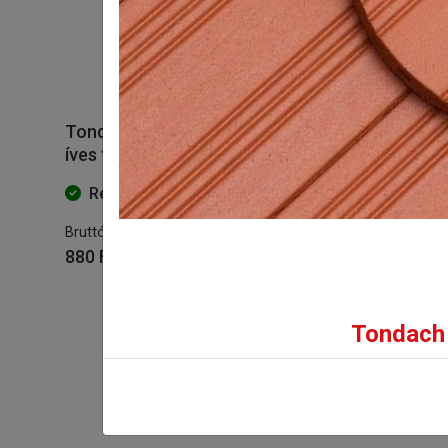
Tondach Pilis Max
Tondach Pilis Max
íves félcserép
íves
szellőzőcserép
Rendelhető
Rendelhető
Bruttó eladási ár:
880 Ft/db-tól
Bruttó eladási ár:
2 893 Ft/db-tól
Tondach 