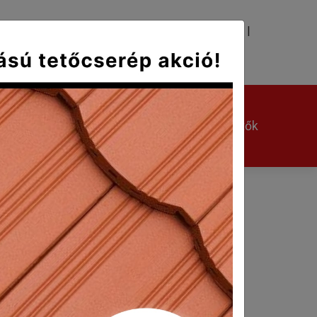
|
|
TÉS
KAPCSOLAT
Kerámia kiegészítők
Egyéb kiegészítők