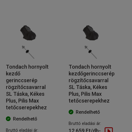
Tondach hornyolt
Tondach hornyolt
kezdő
kezdőgerinccserép
gerinccserép
rögzítőcsavarral
rögzítőcsavarral
SL Táska, Kékes
SL Táska, Kékes
Plus, Pilis Max
Plus, Pilis Max
tetőcserepekhez
tetőcserepekhez
Rendelhető
Rendelhető
Bruttó eladási ár:
12 659 Ft/db-
Bruttó eladási ár: