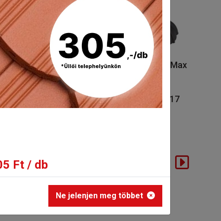
Tondach Pilis Max
Tondach Pilis Max
íves hornyolt
íves hornyolt
gerinccserép
kezdő
gerincrögzítővel
gerinccserép 17
cm
Rendelhető
Rendelhető
Bruttó eladási ár:
3 952 Ft/db-tól
Bruttó eladási ár:
12 659 Ft/db-
5 Ft / db
tól
Ne jelenjen meg többet