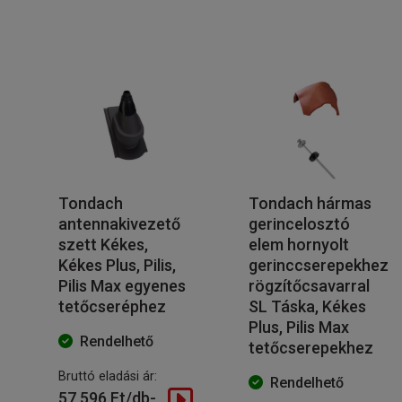
Tondach
Tondach hármas
antennakivezető
gerincelosztó
szett Kékes,
elem hornyolt
Kékes Plus, Pilis,
gerinccserepekhez
Pilis Max egyenes
rögzítőcsavarral
tetőcseréphez
SL Táska, Kékes
Plus, Pilis Max
Rendelhető
tetőcserepekhez
Bruttó eladási ár:
Rendelhető
57 596 Ft/db-