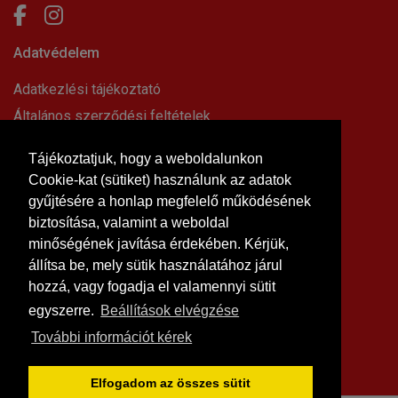
Adatvédelem
Adatkezlési tájékoztató
Általános szerződési feltételek
Elállási nyilatkozat
Tájékoztatjuk, hogy a weboldalunkon
Impresszum
Cookie-kat (sütiket) használunk az adatok
Süti beállítások
gyűjtésére a honlap megfelelő működésének
Információk
biztosítása, valamint a weboldal
minőségének javítása érdekében. Kérjük,
Hírek, cikkek
állítsa be, mely sütik használatához járul
Kapcsolat
hozzá, vagy fogadja el valamennyi sütit
Letölthető dokumentumok
egyszerre.
Beállítások elvégzése
Rólunk
További információt kérek
Szállítási feltételek
Vásárlási feltételek
Elfogadom az összes sütit