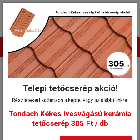
Termékek
Tondach Pilis Max íves
szegőcserép bal
Telepi tetőcserép akció!
Részletekért kattintson a képre, vagy az alábbi linkre:
Kezdőlap
Tondach Pilis Max íves szegőcserép bal
Tondach Kékes ívesvágású kerámia
tetőcserép 305 Ft / db