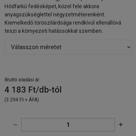
Hódfarkú fedésképet, közel fele akkora
anyagszükséglettel négyzetméterenként.
Kiemelkedő töröszilárdsága rendkívül ellenállóvá
teszi a környezeti hatássokkal szemben.
Bruttó eladási ár:
4 183
Ft/db-tól
(3 294 Ft + ÁFA)