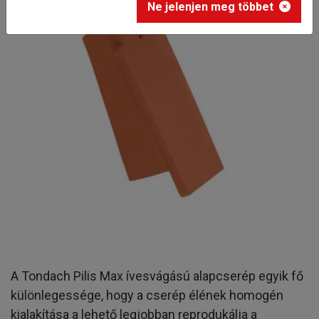
Ne jelenjen meg többet
A Tondach Pilis Max ívesvágású alapcserép egyik fő
különlegessége, hogy a cserép élének homogén
kialakítása a lehető legjobban reprodukálja a