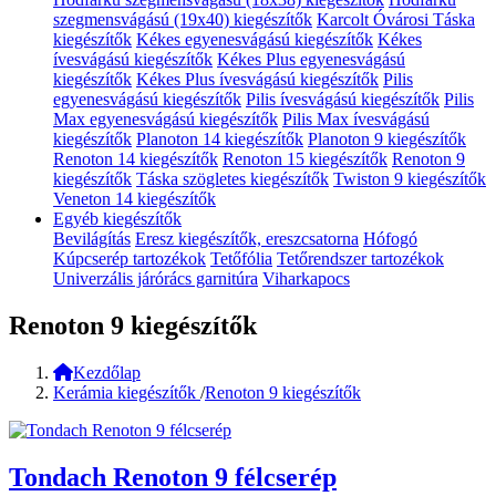
szegmensvágású (19x40) kiegészítők
Karcolt Óvárosi Táska
kiegészítők
Kékes egyenesvágású kiegészítők
Kékes
ívesvágású kiegészítők
Kékes Plus egyenesvágású
kiegészítők
Kékes Plus ívesvágású kiegészítők
Pilis
egyenesvágású kiegészítők
Pilis ívesvágású kiegészítők
Pilis
Max egyenesvágású kiegészítők
Pilis Max ívesvágású
kiegészítők
Planoton 14 kiegészítők
Planoton 9 kiegészítők
Renoton 14 kiegészítők
Renoton 15 kiegészítők
Renoton 9
kiegészítők
Táska szögletes kiegészítők
Twiston 9 kiegészítők
Veneton 14 kiegészítők
Egyéb kiegészítők
Bevilágítás
Eresz kiegészítők, ereszcsatorna
Hófogó
Kúpcserép tartozékok
Tetőfólia
Tetőrendszer tartozékok
Univerzális járórács garnitúra
Viharkapocs
Renoton 9 kiegészítők
Kezdőlap
Kerámia kiegészítők
/
Renoton 9 kiegészítők
Tondach Renoton 9 félcserép