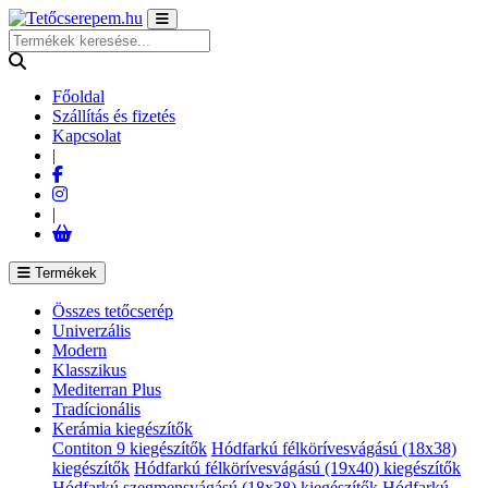
Főoldal
Szállítás és fizetés
Kapcsolat
|
|
Termékek
Összes tetőcserép
Univerzális
Modern
Klasszikus
Mediterran Plus
Tradícionális
Kerámia kiegészítők
Contiton 9 kiegészítők
Hódfarkú félkörívesvágású (18x38)
kiegészítők
Hódfarkú félkörívesvágású (19x40) kiegészítők
Hódfarkú szegmensvágású (18x38) kiegészítők
Hódfarkú