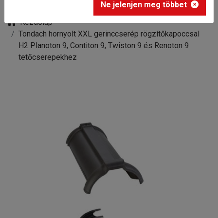
Ne jelenjen meg többet
Kezdőlap
Tondach hornyolt XXL gerinccserép rögzítőkapoccsal
H2 Planoton 9, Contiton 9, Twiston 9 és Renoton 9
tetőcserepekhez