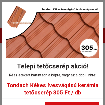
Termékek
Tondach hornyolt XXL
gerinccserép
Telepi tetőcserép akció!
rögzítőkapoccsal H2
Részletekért kattintson a képre, vagy az alábbi linkre:
Planoton 9, Contiton 9,
Tondach Kékes ívesvágású kerámia
tetőcserép 305 Ft / db
Twiston 9 és Renoton 9
tetőcserepekhez