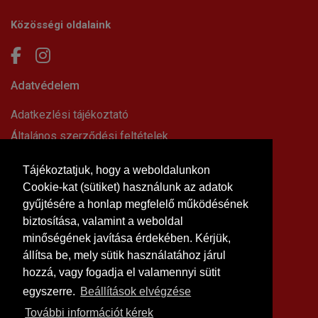
Közösségi oldalaink
Adatvédelem
Adatkezlési tájékoztató
Általános szerződési feltételek
Elállási nyilatkozat
Tájékoztatjuk, hogy a weboldalunkon
Impresszum
Cookie-kat (sütiket) használunk az adatok
Süti beállítások
gyűjtésére a honlap megfelelő működésének
Információk
biztosítása, valamint a weboldal
minőségének javítása érdekében. Kérjük,
Hírek, cikkek
állítsa be, mely sütik használatához járul
Kapcsolat
hozzá, vagy fogadja el valamennyi sütit
Letölthető dokumentumok
egyszerre.
Beállítások elvégzése
Rólunk
További információt kérek