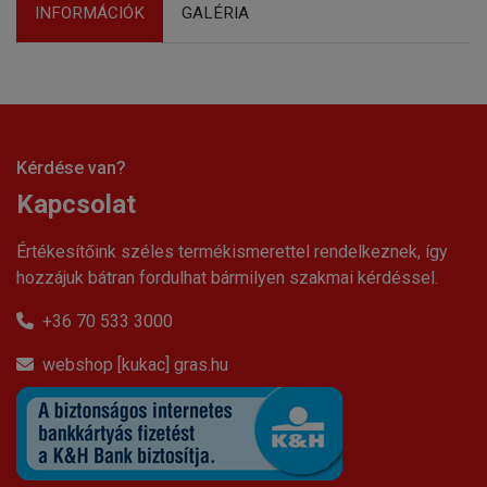
INFORMÁCIÓK
GALÉRIA
Kérdése van?
Kapcsolat
Értékesítőink széles termékismerettel rendelkeznek, így
hozzájuk bátran fordulhat bármilyen szakmai kérdéssel.
+36 70 533 3000
webshop [kukac] gras.hu