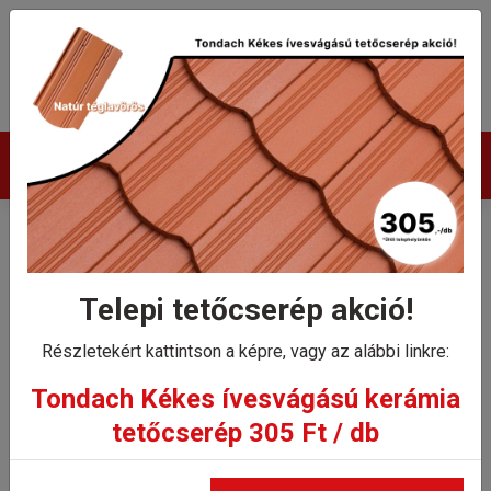
Termékek
Tondach antennakivezető
szett Renoton 9
Telepi tetőcserép akció!
tetőcseréphez
Részletekért kattintson a képre, vagy az alábbi linkre:
Tondach Kékes ívesvágású kerámia
Kezdőlap
tetőcserép 305 Ft / db
Tondach antennakivezető szett Renoton 9
tetőcseréphez