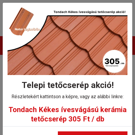
Termékek
Tondach hornyolt kezdő
gerinccserép rögzítőcsavarral
Telepi tetőcserép akció!
Planoton 9, Contiton 9,
Részletekért kattintson a képre, vagy az alábbi linkre:
Twiston 9 és Renoton 9
Tondach Kékes ívesvágású kerámia
tetőcserép 305 Ft / db
tetőcserepekhez