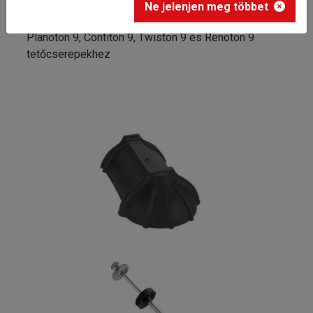
Kezdőlap
Ne jelenjen meg többet
Tondach hornyolt kezdő gerinccserép rögzítőcsavarral
Planoton 9, Contiton 9, Twiston 9 és Renoton 9
tetőcserepekhez