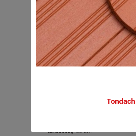
Kiemelkedő törösz
Bruttó eladási ár:
16 049
Ft/db-tól
(12 637 Ft + ÁFA)
INFORMÁCIÓK
GALÉRIA
Tondach 
Műszaki adatok:
Hosszúság: 40 cm
Szélesség: 22 cm