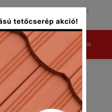
|
|
TÉS
KAPCSOLAT
Kerámia kiegészítők
Egyéb kiegészítők
 17 cm
 a cserép élének homogén kialakítása a
anyagszükséglettel négyzetméterenként.