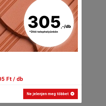
ssokkal szemben.
5 Ft / db
Ne jelenjen meg többet