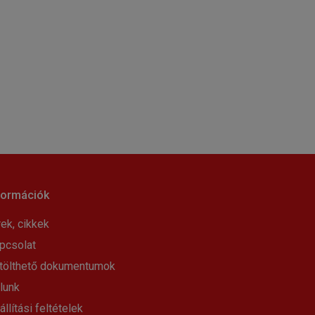
formációk
rek, cikkek
pcsolat
tölthető dokumentumok
lunk
állítási feltételek