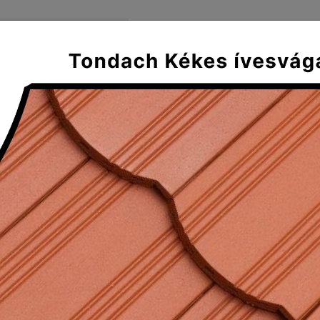
FŐOLDAL
SZÁLLÍTÁS ÉS FIZE
Mediterran
Klasszikus
Tradícionális
Plus
ajtolt hármas gerincelosztó elem
t hármas gerincelosztó elem 17 cm
ax ívesvágású alapcserép egyik fő különlegessége, hogy
reprodukálja a Hódfarkú fedésképet, közel fele akkora 