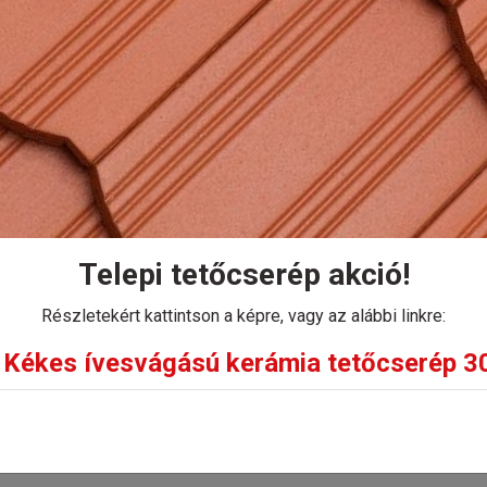
ilárdsága rendkívül ellenállóvá teszi a környezeti hatá
Kosárba
Telepi tetőcserép akció!
Részletekért kattintson a képre, vagy az alábbi linkre:
Kékes ívesvágású kerámia tetőcserép 30