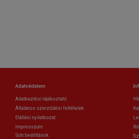
Adatvédelem
In
Adatkezlési tájékoztató
Hí
Általános szerződési feltételek
Ka
Elállási nyilatkozat
Le
Impresszum
Ró
Süti beállítások
Sz