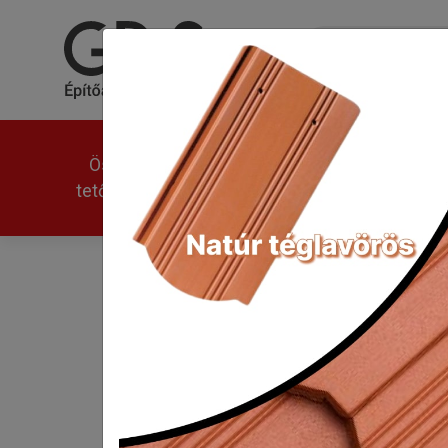
Összes
Univerzális
Modern
tetőcserép
Tondach Pilis Max íves s
Kezdőlap
Tondach Pilis Max íves sajtol
A Tondach Pilis M
lehető legjobban 