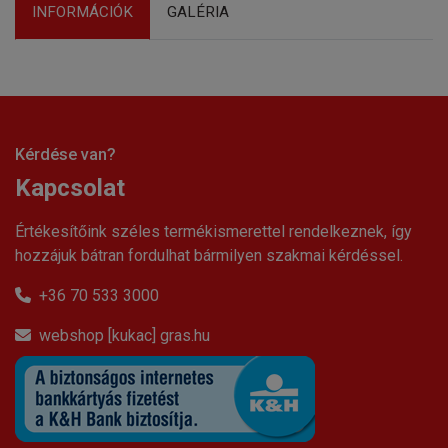
INFORMÁCIÓK
GALÉRIA
Kérdése van?
Kapcsolat
Értékesítőink széles termékismerettel rendelkeznek, így
hozzájuk bátran fordulhat bármilyen szakmai kérdéssel.
+36 70 533 3000
webshop [kukac] gras.hu