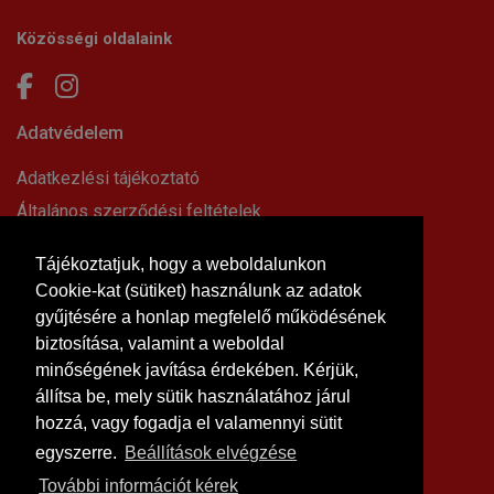
Közösségi oldalaink
Adatvédelem
Adatkezlési tájékoztató
Általános szerződési feltételek
Elállási nyilatkozat
Tájékoztatjuk, hogy a weboldalunkon
Impresszum
Cookie-kat (sütiket) használunk az adatok
Süti beállítások
gyűjtésére a honlap megfelelő működésének
Információk
biztosítása, valamint a weboldal
minőségének javítása érdekében. Kérjük,
Hírek, cikkek
állítsa be, mely sütik használatához járul
Kapcsolat
hozzá, vagy fogadja el valamennyi sütit
Letölthető dokumentumok
egyszerre.
Beállítások elvégzése
Rólunk
További információt kérek