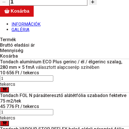
Kosárba
INFORMÁCIÓK
GALÉRIA
Termék
Bruttó eladási ár
Mennyiség
Kosárba
Tondach alumínium ECO Plus gerinc / él / élgerinc szalag,
280 mm × 5 fm
A választott alapcserép színében
10 656 Ft / tekercs
tekercs
Tondach FOL N páraáteresztő alátétfólia szabadon fektetve
75 m2/tek
45 776 Ft / tekercs
tekercs