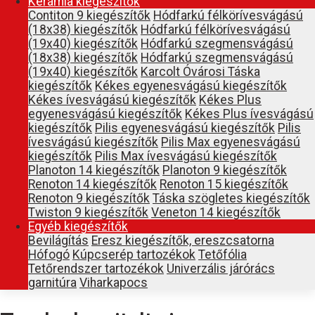
Kerámia kiegészítők
Contiton 9 kiegészítők
Hódfarkú félkörívesvágású
(18x38) kiegészítők
Hódfarkú félkörívesvágású
(19x40) kiegészítők
Hódfarkú szegmensvágású
(18x38) kiegészítők
Hódfarkú szegmensvágású
(19x40) kiegészítők
Karcolt Óvárosi Táska
kiegészítők
Kékes egyenesvágású kiegészítők
Kékes ívesvágású kiegészítők
Kékes Plus
egyenesvágású kiegészítők
Kékes Plus ívesvágású
kiegészítők
Pilis egyenesvágású kiegészítők
Pilis
ívesvágású kiegészítők
Pilis Max egyenesvágású
kiegészítők
Pilis Max ívesvágású kiegészítők
Planoton 14 kiegészítők
Planoton 9 kiegészítők
Renoton 14 kiegészítők
Renoton 15 kiegészítők
Renoton 9 kiegészítők
Táska szögletes kiegészítők
Twiston 9 kiegészítők
Veneton 14 kiegészítők
Egyéb kiegészítők
Bevilágítás
Eresz kiegészítők, ereszcsatorna
Hófogó
Kúpcserép tartozékok
Tetőfólia
Tetőrendszer tartozékok
Univerzális járórács
garnitúra
Viharkapocs