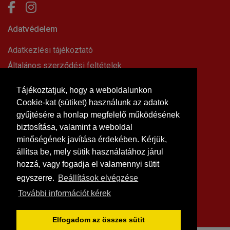
Adatvédelem
Adatkezlési tájékoztató
Általános szerződési feltételek
Elállási nyilatkozat
Tájékoztatjuk, hogy a weboldalunkon
Impresszum
Cookie-kat (sütiket) használunk az adatok
Süti beállítások
gyűjtésére a honlap megfelelő működésének
Információk
biztosítása, valamint a weboldal
minőségének javítása érdekében. Kérjük,
Hírek, cikkek
állítsa be, mely sütik használatához járul
Kapcsolat
hozzá, vagy fogadja el valamennyi sütit
Letölthető dokumentumok
egyszerre.
Beállítások elvégzése
Rólunk
További információt kérek
Szállítási feltételek
Vásárlási feltételek
Elfogadom az összes sütit