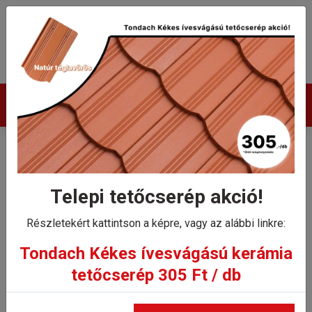
Termékek
Tondach hófogó Twiston 9
tetőcserepekhez D87-380
Telepi tetőcserép akció!
Részletekért kattintson a képre, vagy az alábbi linkre:
Kezdőlap
Tondach hófogó Twiston 9 tetőcserepekhez D87-380
Tondach Kékes ívesvágású kerámia
tetőcserép 305 Ft / db