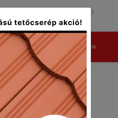
|
|
TÉS
KAPCSOLAT
Kerámia kiegészítők
Egyéb kiegészítők