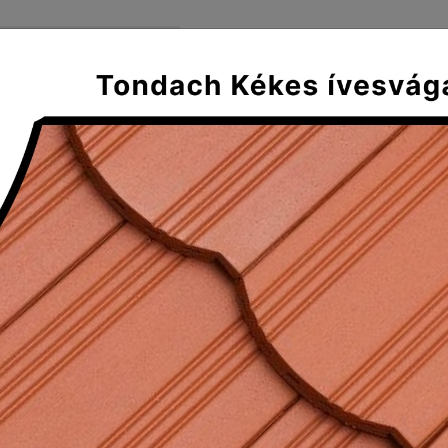
FŐOLDAL
SZÁLLÍTÁS ÉS FIZE
Mediterran
Klasszikus
Tradícionális
Plus