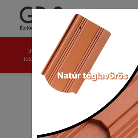
Összes
Univerzális
Modern
tetőcserép
Tondach V11 alapcserép
Kezdőlap
Tondach V11 alapcserép
Állapot: Nem rendelhető