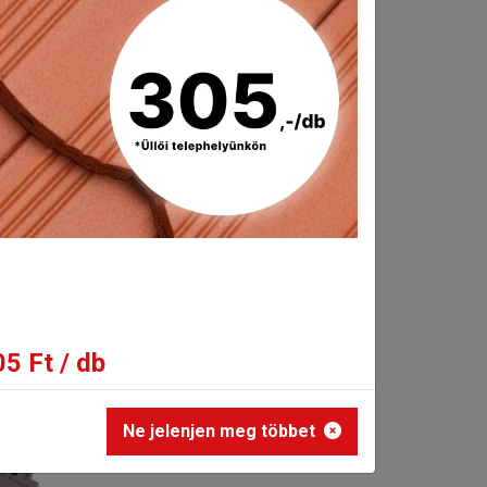
etekintési szögtől föggően változik a
5 Ft / db
Ne jelenjen meg többet