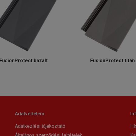
FusionProtect bazalt
FusionProtect titán
Adatvédelem
In
Adatkezlési tájékoztató
Hí
Általános szerződési feltételek
Ka