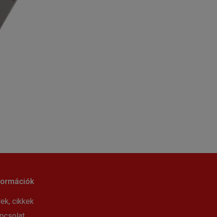
formációk
rek, cikkek
pcsolat