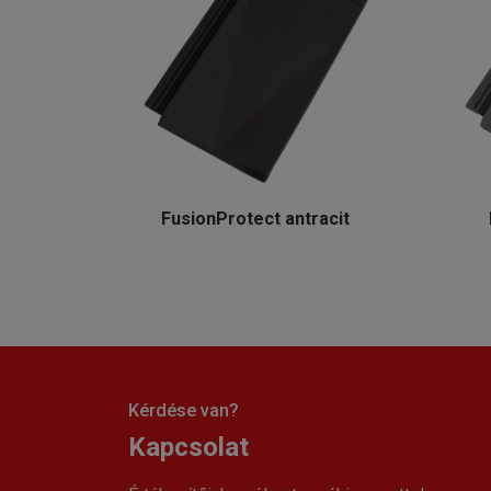
FusionProtect antracit
Kérdése van?
Kapcsolat