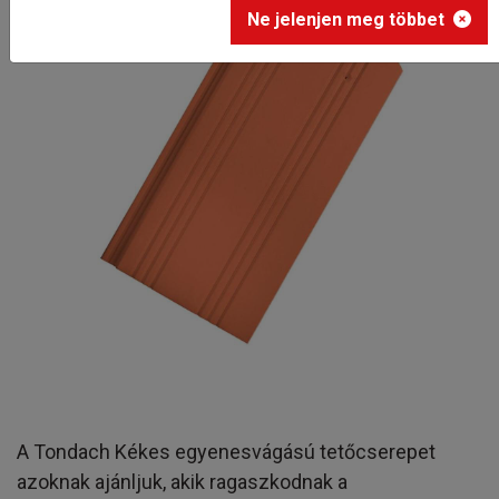
Ne jelenjen meg többet
A Tondach Kékes egyenesvágású tetőcserepet
azoknak ajánljuk, akik ragaszkodnak a