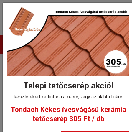
Termékek
Tondach Kékes egyenes
alapcserép
Telepi tetőcserép akció!
Részletekért kattintson a képre, vagy az alábbi linkre:
Kezdőlap
Tondach Kékes egyenes alapcserép
Tondach Kékes ívesvágású kerámia
tetőcserép 305 Ft / db