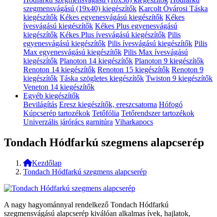
szegmensvágású (19x40) kiegészítők
Karcolt Óvárosi Táska
kiegészítők
Kékes egyenesvágású kiegészítők
Kékes
ívesvágású kiegészítők
Kékes Plus egyenesvágású
kiegészítők
Kékes Plus ívesvágású kiegészítők
Pilis
egyenesvágású kiegészítők
Pilis ívesvágású kiegészítők
Pilis
Max egyenesvágású kiegészítők
Pilis Max ívesvágású
kiegészítők
Planoton 14 kiegészítők
Planoton 9 kiegészítők
Renoton 14 kiegészítők
Renoton 15 kiegészítők
Renoton 9
kiegészítők
Táska szögletes kiegészítők
Twiston 9 kiegészítők
Veneton 14 kiegészítők
Egyéb kiegészítők
Bevilágítás
Eresz kiegészítők, ereszcsatorna
Hófogó
Kúpcserép tartozékok
Tetőfólia
Tetőrendszer tartozékok
Univerzális járórács garnitúra
Viharkapocs
Tondach Hódfarkú szegmens alapcserép
Kezdőlap
Tondach Hódfarkú szegmens alapcserép
A nagy hagyománnyal rendelkező Tondach Hódfarkú
szegmensvágású alapcserép kiválóan alkalmas ívek, hajlatok,