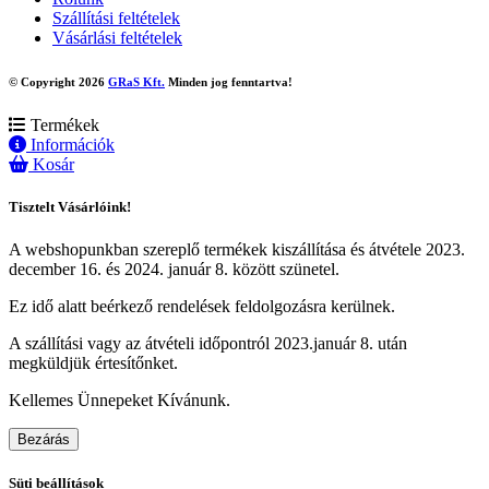
Szállítási feltételek
Vásárlási feltételek
© Copyright 2026
GRaS Kft.
Minden jog fenntartva!
Termékek
Információk
Kosár
Tisztelt Vásárlóink!
A webshopunkban szereplő termékek kiszállítása és átvétele 2023.
december 16. és 2024. január 8. között szünetel.
Ez idő alatt beérkező rendelések feldolgozásra kerülnek.
A szállítási vagy az átvételi időpontról 2023.január 8. után
megküldjük értesítőnket.
Kellemes Ünnepeket Kívánunk.
Bezárás
Süti beállítások