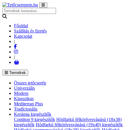
Főoldal
Szállítás és fizetés
Kapcsolat
|
|
Termékek
Összes tetőcserép
Univerzális
Modern
Klasszikus
Mediterran Plus
Tradícionális
Kerámia kiegészítők
Contiton 9 kiegészítők
Hódfarkú félkörívesvágású (18x38)
kiegészítők
Hódfarkú félkörívesvágású (19x40) kiegészítők
Hódfarkú szegmensvágású (18x38) kiegészítők
Hódfarkú