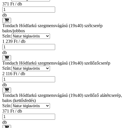
371 Ft / db
db
Tondach Hódfarkú szegmensvágású (19x40) szélcserép
balos/jobbos
Szín:
1 239 Ft / db
db
Tondach Hódfarkú szegmensvágású (19x40) szellőzőcserép
Szín:
2 116 Ft / db
db
Tondach Hódfarkú szegmensvágású (19x40) szellőző alátétcserép,
balos (kettősfedés)
Szín:
371 Ft / db
db