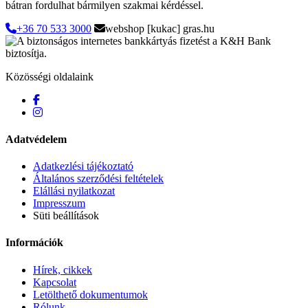
bátran fordulhat bármilyen szakmai kérdéssel.
+36 70 533 3000
webshop [kukac] gras.hu
Közösségi oldalaink
Adatvédelem
Adatkezlési tájékoztató
Általános szerződési feltételek
Elállási nyilatkozat
Impresszum
Süti beállítások
Információk
Hírek, cikkek
Kapcsolat
Letölthető dokumentumok
Rólunk