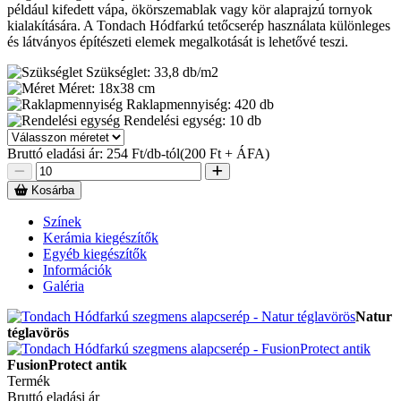
például kifedett vápa, ökörszemablak vagy kör alaprajzú tornyok
kialakítására. A Tondach Hódfarkú tetőcserép használata különleges
és látványos építészeti elemek megalkotását is lehetővé teszi.
Szükséglet:
33,8 db/m2
Méret:
18x38 cm
Raklapmennyiség:
420 db
Rendelési egység:
10 db
Bruttó eladási ár:
254
Ft/db-tól
(200 Ft + ÁFA)
Kosárba
Színek
Kerámia kiegészítők
Egyéb kiegészítők
Információk
Galéria
Natur
téglavörös
FusionProtect antik
Termék
Bruttó eladási ár