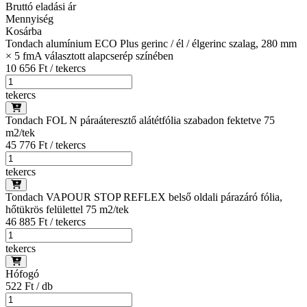
Bruttó eladási ár
Mennyiség
Kosárba
Tondach alumínium ECO Plus gerinc / él / élgerinc szalag, 280 mm
× 5 fm
A választott alapcserép színében
10 656 Ft / tekercs
tekercs
Tondach FOL N páraáteresztő alátétfólia szabadon fektetve 75
m2/tek
45 776 Ft / tekercs
tekercs
Tondach VAPOUR STOP REFLEX belső oldali párazáró fólia,
hőtükrös felülettel 75 m2/tek
46 885 Ft / tekercs
tekercs
Hófogó
522 Ft / db