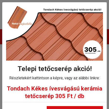
Termékek
Tondach Twiston 9 félcserép
Telepi tetőcserép akció!
Kezdőlap
Tondach Twiston 9 félcserép
Részletekért kattintson a képre, vagy az alábbi linkre:
Tondach Kékes ívesvágású kerámia
tetőcserép 305 Ft / db