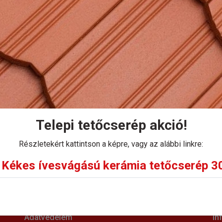
Kosárba
Telepi tetőcserép akció!
Részletekért kattintson a képre, vagy az alábbi linkre:
Kékes ívesvágású kerámia tetőcserép 30
Adatvédelem
In