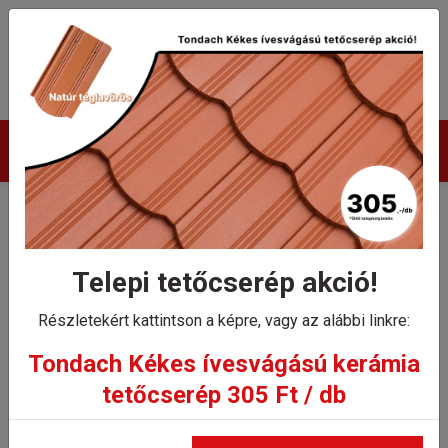
Termékek
Tondach Twiston 9
szellőzőcserép
Telepi tetőcserép akció!
Részletekért kattintson a képre, vagy az alábbi linkre:
Kezdőlap
Tondach Twiston 9 szellőzőcserép
Tondach Kékes ívesvágású kerámia
tetőcserép 305 Ft / db