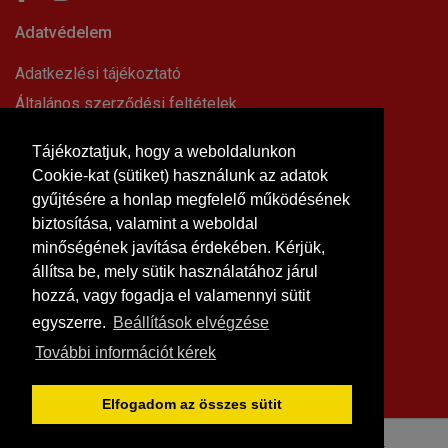
Adatvédelem
Adatkezlési tájékoztató
Általános szerződési feltételek
Elállási nyilatkozat
Tájékoztatjuk, hogy a weboldalunkon
Impresszum
Cookie-kat (sütiket) használunk az adatok
Süti beállítások
gyűjtésére a honlap megfelelő működésének
Információk
biztosítása, valamint a weboldal
minőségének javítása érdekében. Kérjük,
Hírek, cikkek
állítsa be, mely sütik használatához járul
Kapcsolat
hozzá, vagy fogadja el valamennyi sütit
Letölthető dokumentumok
egyszerre.
Beállítások elvégzése
Rólunk
További információt kérek
Szállítási feltételek
Vásárlási feltételek
Elfogadom az összes sütit