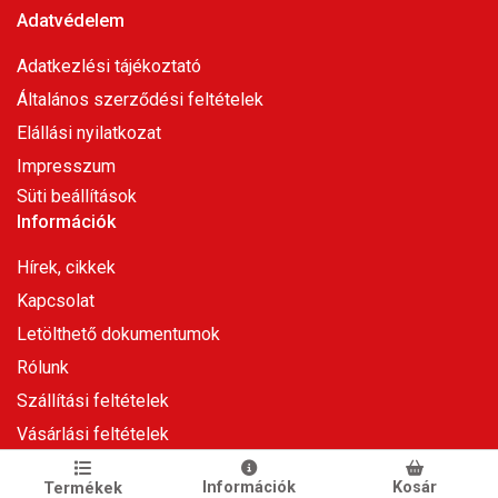
Adatvédelem
Adatkezlési tájékoztató
Általános szerződési feltételek
Elállási nyilatkozat
Impresszum
Süti beállítások
Információk
Hírek, cikkek
Kapcsolat
Letölthető dokumentumok
Rólunk
Szállítási feltételek
Vásárlási feltételek
© Copyright 2026
GRaS Kft.
Minden jog fenntartva!
Információk
Kosár
Termékek