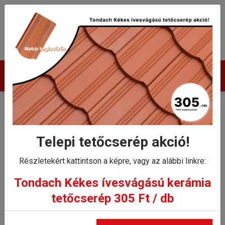
Termékek
Tondach Contiton 9 hornyolt
XXL gerinccserép
Telepi tetőcserép akció!
gerincrögzítővel
Részletekért kattintson a képre, vagy az alábbi linkre:
Tondach Kékes ívesvágású kerámia
Kezdőlap
tetőcserép 305 Ft / db
Tondach Contiton 9 hornyolt XXL gerinccserép
gerincrögzítővel