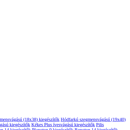
mensvágású (18x38) kiegészítők
Hódfarkú szegmensvágású (19x40)
gású kiegészítők
Kékes Plus ívesvágású kiegészítők
Pilis
on 14 kiegészítők
Planoton 9 kiegészítők
Renoton 14 kiegészítők