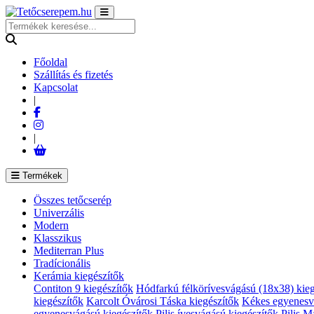
Főoldal
Szállítás és fizetés
Kapcsolat
|
|
Termékek
Összes tetőcserép
Univerzális
Modern
Klasszikus
Mediterran Plus
Tradícionális
Kerámia kiegészítők
Contiton 9 kiegészítők
Hódfarkú félkörívesvágású (18x38) kieg
kiegészítők
Karcolt Óvárosi Táska kiegészítők
Kékes egyenesv
egyenesvágású kiegészítők
Pilis ívesvágású kiegészítők
Pilis M