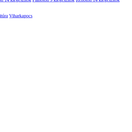
itúra
Viharkapocs