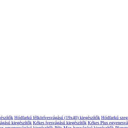
észítők
Hódfarkú félkörívesvágású (19x40) kiegészítők
Hódfarkú szeg
ágású kiegészítők
Kékes ívesvágású kiegészítők
Kékes Plus egyenesvá
ax egyenesvágású kiegészítők
Pilis Max ívesvágású kiegészítők
Planot