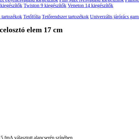
 kiegészítők
Twiston 9 kiegészítők
Veneton 14 kiegészítők
 tartozékok
Tetőfólia
Tetőrendszer tartozékok
Univerzális járórács garn
celosztó elem 17 cm
 5 fm
A választott alapcserép színében