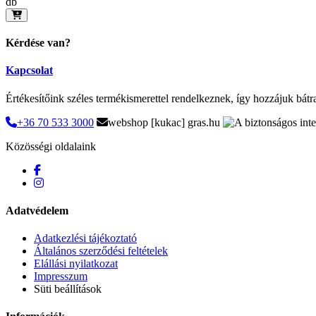
db
Kérdése van?
Kapcsolat
Értékesítőink széles termékismerettel rendelkeznek, így hozzájuk bátr
+36 70 533 3000
webshop [kukac] gras.hu
Közösségi oldalaink
Adatvédelem
Adatkezlési tájékoztató
Általános szerződési feltételek
Elállási nyilatkozat
Impresszum
Süti beállítások