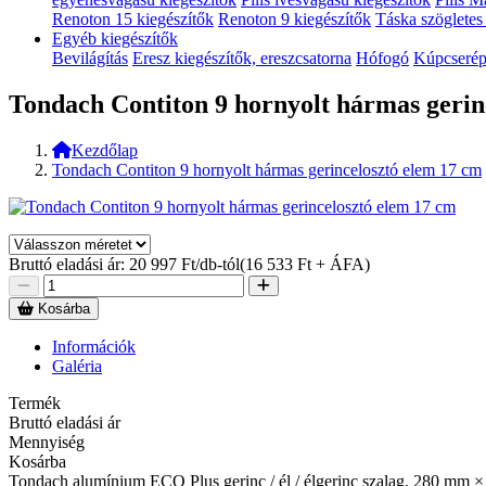
Renoton 15 kiegészítők
Renoton 9 kiegészítők
Táska szögletes
Egyéb kiegészítők
Bevilágítás
Eresz kiegészítők, ereszcsatorna
Hófogó
Kúpcserép
Tondach Contiton 9 hornyolt hármas gerin
Kezdőlap
Tondach Contiton 9 hornyolt hármas gerincelosztó elem 17 cm
Bruttó eladási ár:
20 997
Ft/db-tól
(16 533 Ft + ÁFA)
Kosárba
Információk
Galéria
Termék
Bruttó eladási ár
Mennyiség
Kosárba
Tondach alumínium ECO Plus gerinc / él / élgerinc szalag, 280 mm ×