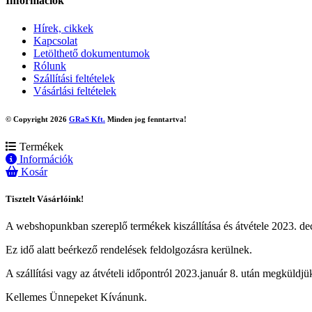
Információk
Hírek, cikkek
Kapcsolat
Letölthető dokumentumok
Rólunk
Szállítási feltételek
Vásárlási feltételek
© Copyright 2026
GRaS Kft.
Minden jog fenntartva!
Termékek
Információk
Kosár
Tisztelt Vásárlóink!
A webshopunkban szereplő termékek kiszállítása és átvétele 2023. dec
Ez idő alatt beérkező rendelések feldolgozásra kerülnek.
A szállítási vagy az átvételi időpontról 2023.január 8. után megküldjük
Kellemes Ünnepeket Kívánunk.