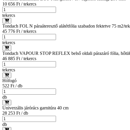
10 656 Ft / tekercs
tekercs
Tondach FOL N páraáteresztő alátétfólia szabadon fektetve 75 m2/tek
45 776 Ft / tekercs
tekercs
Tondach VAPOUR STOP REFLEX belső oldali párazáró fólia, hőtükrö
46 885 Ft / tekercs
tekercs
Hófogó
522 Ft / db
db
Univerzális járórács garnitúra 40 cm
28 253 Ft / db
db