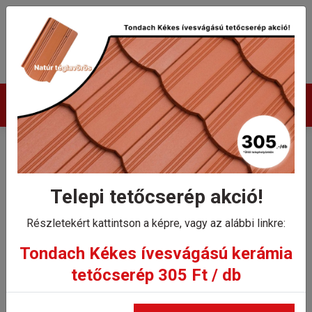
Termékek
Tondach Planoton 9 sajtolt
sima kezdő gerinccserép
Telepi tetőcserép akció!
Részletekért kattintson a képre, vagy az alábbi linkre:
Kezdőlap
Tondach Planoton 9 sajtolt sima kezdő gerinccserép
Tondach Kékes ívesvágású kerámia
tetőcserép 305 Ft / db