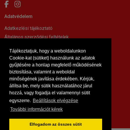
Adatvédelem
Adatkezlési tájékoztató
Általános szerződési feltételek
Elállási nyilatkozat
Tájékoztatjuk, hogy a weboldalunkon
Impresszum
Cookie-kat (sütiket) használunk az adatok
Süti beállítások
gyűjtésére a honlap megfelelő működésének
Információk
biztosítása, valamint a weboldal
minőségének javítása érdekében. Kérjük,
Hírek, cikkek
állítsa be, mely sütik használatához járul
Kapcsolat
hozzá, vagy fogadja el valamennyi sütit
Letölthető dokumentumok
egyszerre.
Beállítások elvégzése
Rólunk
További információt kérek
Szállítási feltételek
Vásárlási feltételek
Elfogadom az összes sütit