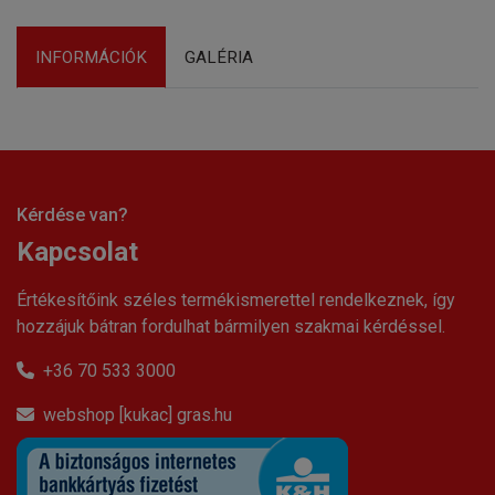
INFORMÁCIÓK
GALÉRIA
Kérdése van?
Kapcsolat
Értékesítőink széles termékismerettel rendelkeznek, így
hozzájuk bátran fordulhat bármilyen szakmai kérdéssel.
+36 70 533 3000
webshop [kukac] gras.hu