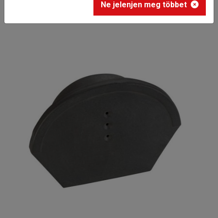
Ne jelenjen meg többet
gerinc kezdő- és lezáró elem 17 cm