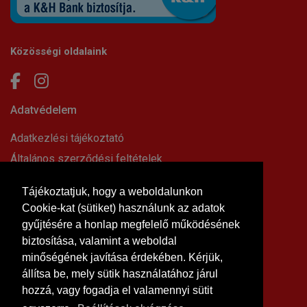
Közösségi oldalaink
Adatvédelem
Adatkezlési tájékoztató
Általános szerződési feltételek
Elállási nyilatkozat
Tájékoztatjuk, hogy a weboldalunkon
Impresszum
Cookie-kat (sütiket) használunk az adatok
Süti beállítások
gyűjtésére a honlap megfelelő működésének
Információk
biztosítása, valamint a weboldal
minőségének javítása érdekében. Kérjük,
Hírek, cikkek
állítsa be, mely sütik használatához járul
Kapcsolat
hozzá, vagy fogadja el valamennyi sütit
Letölthető dokumentumok