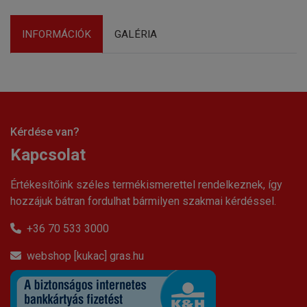
INFORMÁCIÓK
GALÉRIA
Kérdése van?
Kapcsolat
Értékesítőink széles termékismerettel rendelkeznek, így
hozzájuk bátran fordulhat bármilyen szakmai kérdéssel.
+36 70 533 3000
webshop [kukac] gras.hu