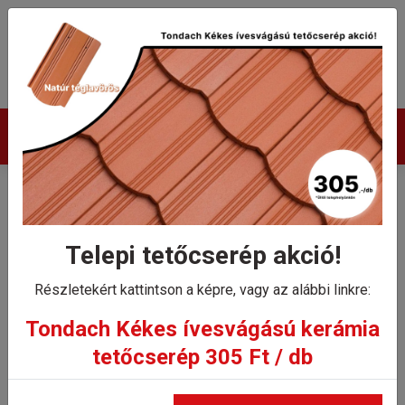
Termékek
Tondach V11 szellőzőcserép
Telepi tetőcserép akció!
Kezdőlap
Tondach V11 szellőzőcserép
Részletekért kattintson a képre, vagy az alábbi linkre:
Állapot: Nem rendelhető
Tondach Kékes ívesvágású kerámia
tetőcserép 305 Ft / db