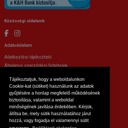
Közösségi oldalaink
Adatvédelem
Adatkezlési tájékoztató
Általános szerződési feltételek
Elállási nyilatkozat
Tájékoztatjuk, hogy a weboldalunkon
Impresszum
Cookie-kat (sütiket) használunk az adatok
Süti beállítások
gyűjtésére a honlap megfelelő működésének
Információk
biztosítása, valamint a weboldal
minőségének javítása érdekében. Kérjük,
Hírek, cikkek
állítsa be, mely sütik használatához járul
Kapcsolat
hozzá, vagy fogadja el valamennyi sütit
Letölthető dokumentumok