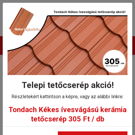
Termékek
Tondach V11 design
gerinccserép gerincrögzítővel
Telepi tetőcserép akció!
Részletekért kattintson a képre, vagy az alábbi linkre:
Kezdőlap
Tondach V11 design gerinccserép gerincrögzítővel
Tondach Kékes ívesvágású kerámia
tetőcserép 305 Ft / db
Állapot: Nem rendelhető