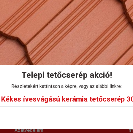
Kosárba
Telepi tetőcserép akció!
Részletekért kattintson a képre, vagy az alábbi linkre:
Kékes ívesvágású kerámia tetőcserép 30
Adatvédelem
In