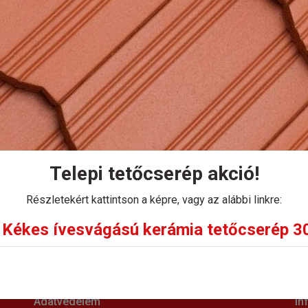
Kosárba
Telepi tetőcserép akció!
Részletekért kattintson a képre, vagy az alábbi linkre:
Kékes ívesvágású kerámia tetőcserép 30
Adatvédelem
In