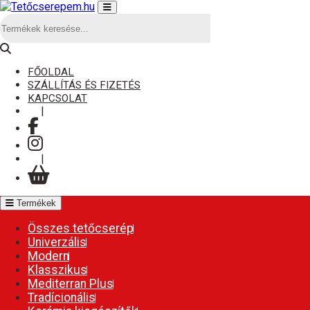
FŐOLDAL
SZÁLLÍTÁS ÉS FIZETÉS
KAPCSOLAT
|
|
Termékek
Összes tetőcserép
Univerzális
Modern
Klasszikus
Mediterran Plus
Tradícionális