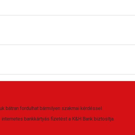
uk bátran fordulhat bármilyen szakmai kérdéssel.