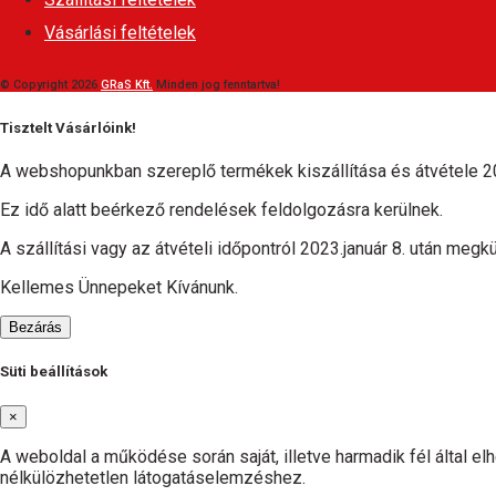
Vásárlási feltételek
© Copyright 2026
GRaS Kft.
Minden jog fenntartva!
Tisztelt Vásárlóink!
A webshopunkban szereplő termékek kiszállítása és átvétele 20
Ez idő alatt beérkező rendelések feldolgozásra kerülnek.
A szállítási vagy az átvételi időpontról 2023.január 8. után megkü
Kellemes Ünnepeket Kívánunk.
Bezárás
Süti beállítások
×
A weboldal a működése során saját, illetve harmadik fél által e
nélkülözhetetlen látogatáselemzéshez.