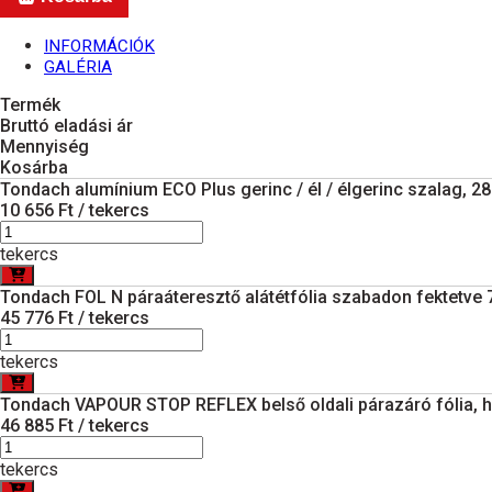
INFORMÁCIÓK
GALÉRIA
Termék
Bruttó eladási ár
Mennyiség
Kosárba
Tondach alumínium ECO Plus gerinc / él / élgerinc szalag, 2
10 656 Ft / tekercs
tekercs
Tondach FOL N páraáteresztő alátétfólia szabadon fektetve 
45 776 Ft / tekercs
tekercs
Tondach VAPOUR STOP REFLEX belső oldali párazáró fólia, hő
46 885 Ft / tekercs
tekercs