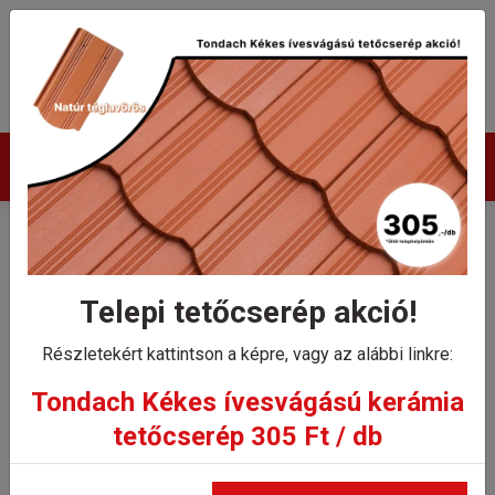
Termékek
Tondach Veneton 14
szegőcserép jobb
Telepi tetőcserép akció!
Részletekért kattintson a képre, vagy az alábbi linkre:
Kezdőlap
Tondach Veneton 14 szegőcserép jobb
Tondach Kékes ívesvágású kerámia
tetőcserép 305 Ft / db