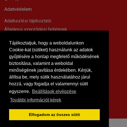
Adatvédelem
Adatkezlési tájékoztató
Általános szerződési feltételek
Elállási nyilatkozat
Tájékoztatjuk, hogy a weboldalunkon
Impresszum
Cookie-kat (sütiket) használunk az adatok
Süti beállítások
gyűjtésére a honlap megfelelő működésének
Információk
biztosítása, valamint a weboldal
minőségének javítása érdekében. Kérjük,
Hírek, cikkek
állítsa be, mely sütik használatához járul
Kapcsolat
hozzá, vagy fogadja el valamennyi sütit
Letölthető dokumentumok
egyszerre.
Beállítások elvégzése
Rólunk
További információt kérek
Szállítási feltételek
Vásárlási feltételek
Elfogadom az összes sütit