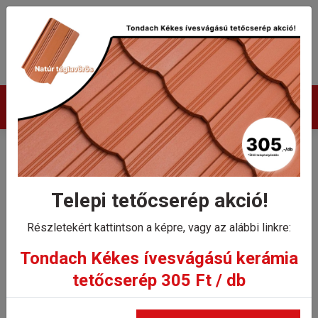
Termékek
Tondach Hódfarkú
félkörívesvágású 3/4-es
Telepi tetőcserép akció!
cserép
Részletekért kattintson a képre, vagy az alábbi linkre:
Tondach Kékes ívesvágású kerámia
Kezdőlap
tetőcserép 305 Ft / db
Tondach Hódfarkú félkörívesvágású 3/4-es cserép