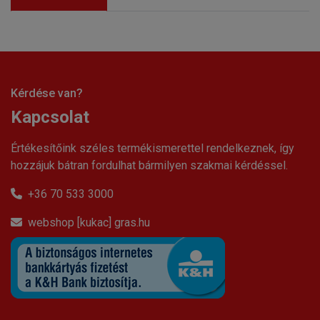
Kérdése van?
Kapcsolat
Értékesítőink széles termékismerettel rendelkeznek, így
hozzájuk bátran fordulhat bármilyen szakmai kérdéssel.
+36 70 533 3000
webshop [kukac] gras.hu