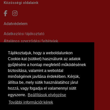
Közösségi oldalaink
Adatvédelem
Adatkezlési tájékoztató
Általános szerződési feltételek
Elállási nyilatkozat
Tájékoztatjuk, hogy a weboldalunkon
Impresszum
Cookie-kat (sütiket) használunk az adatok
Süti beállítások
gyűjtésére a honlap megfelelő működésének
Információk
biztosítása, valamint a weboldal
minőségének javítása érdekében. Kérjük,
Hírek, cikkek
állítsa be, mely sütik használatához járul
Kapcsolat
hozzá, vagy fogadja el valamennyi sütit
Letölthető dokumentumok
egyszerre.
Beállítások elvégzése
Rólunk
További információt kérek
Szállítási feltételek