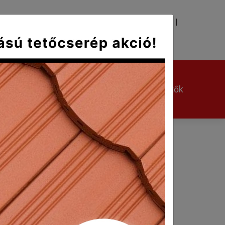
|
|
TÉS
KAPCSOLAT
Kerámia kiegészítők
Egyéb kiegészítők
tcserép, balos