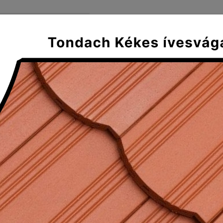
FŐOLDAL
SZÁLLÍTÁS ÉS FIZE
Mediterran
Klasszikus
Tradícionális
Plus
ívesvágású (19x40) szellőző aláté
gású (19x40) szellőző alátétcserép, balos (kettősfedés)