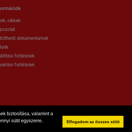
formációk
rek, cikkek
pcsolat
tölthető dokumentumok
lunk
állítási feltételek
sárlási feltételek
k biztosítása, valamint a
nnyi sütit egyszerre.
Elfogadom az összes sütit