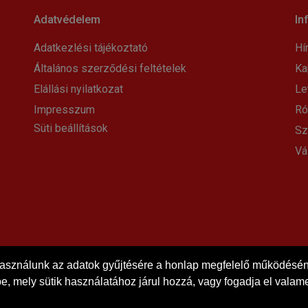
Adatvédelem
In
Adatkezlési tájékoztató
Hí
Általános szerződési feltételek
Ka
Elállási nyilatkozat
Le
Impresszum
Ró
Süti beállítások
Sz
Vá
használunk az adatok gyűjtésére a honlap megfelelő működéséne
e, mely sütik használatához járul hozzá, vagy fogadja el valame