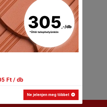
5 Ft / db
Ne jelenjen meg többet