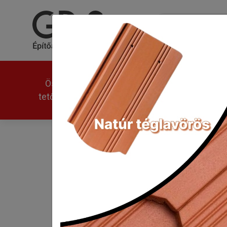
Összes
Univerzális
Modern
tetőcserép
Tondach Hódfarkú félkör
(kettősfedés)
Kezdőlap
Tondach Hódfarkú félkörívesvá