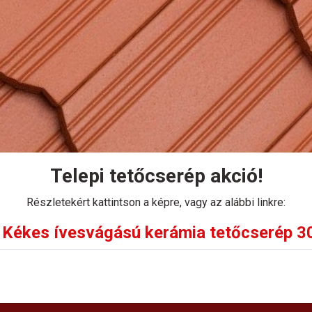
Kosárba
Telepi tetőcserép akció!
Részletekért kattintson a képre, vagy az alábbi linkre:
Kékes ívesvágású kerámia tetőcserép 30