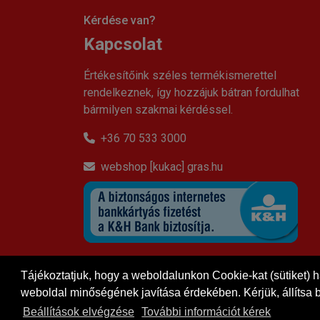
Kérdése van?
Kapcsolat
Értékesítőink széles termékismerettel
rendelkeznek, így hozzájuk bátran fordulhat
bármilyen szakmai kérdéssel.
+36 70 533 3000
webshop [kukac] gras.hu
Közösségi oldalaink
Tájékoztatjuk, hogy a weboldalunkon Cookie-kat (sütiket) 
weboldal minőségének javítása érdekében. Kérjük, állítsa b
Beállítások elvégzése
További információt kérek