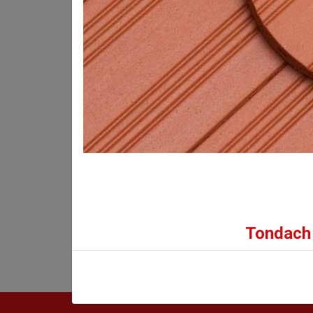
Bruttó eladási ár:
371
Ft/db-tól
(292 Ft + ÁFA)
Tondach 
INFORMÁCIÓK
GALÉRIA