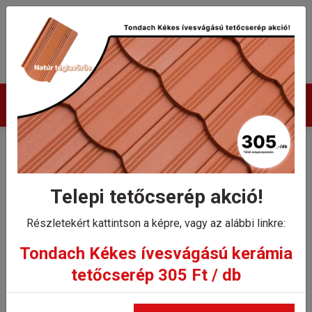
Termékek
Tondach Hódfarkú
félkörívesvágású (19x40)
Telepi tetőcserép akció!
hornyolt hármas
Részletekért kattintson a képre, vagy az alábbi linkre:
gerincelosztó elem 17 cm
Tondach Kékes ívesvágású kerámia
tetőcserép 305 Ft / db
Kezdőlap
Tondach Hódfarkú félkörívesvágású (19x40) hornyolt