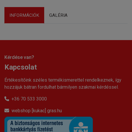
INFORMÁCIÓK
GALÉRIA
Kérdése van?
Kapcsolat
Értékesítőink széles termékismerettel rendelkeznek, így
hozzájuk bátran fordulhat bármilyen szakmai kérdéssel.
+36 70 533 3000
webshop [kukac] gras.hu