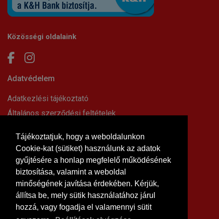
Közösségi oldalaink
Adatvédelem
Adatkezlési tájékoztató
Általános szerződési feltételek
Elállási nyilatkozat
Tájékoztatjuk, hogy a weboldalunkon
Impresszum
Cookie-kat (sütiket) használunk az adatok
Süti beállítások
gyűjtésére a honlap megfelelő működésének
Információk
biztosítása, valamint a weboldal
minőségének javítása érdekében. Kérjük,
Hírek, cikkek
állítsa be, mely sütik használatához járul
Kapcsolat
hozzá, vagy fogadja el valamennyi sütit
Letölthető dokumentumok