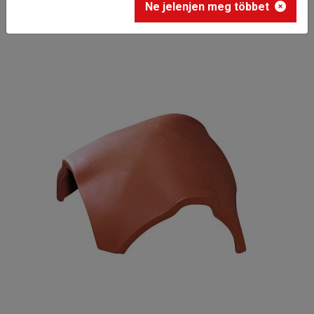
Ne jelenjen meg többet
hármas gerincelosztó elem 17 cm