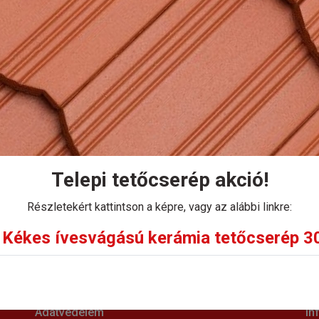
Kosárba
Telepi tetőcserép akció!
Részletekért kattintson a képre, vagy az alábbi linkre:
Kékes ívesvágású kerámia tetőcserép 30
Adatvédelem
In