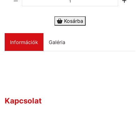
Kosárba
Információk
Galéria
Kérdése van?
Kapcsolat
Értékesítőink széles termékismerettel rendelkeznek,
így hozzájuk bátran fordulhat bármilyen szakmai
kérdéssel.