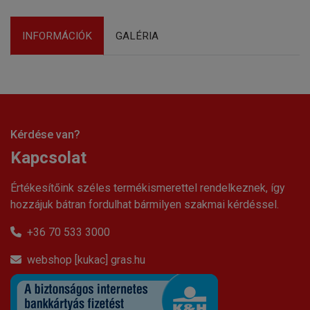
INFORMÁCIÓK
GALÉRIA
Kérdése van?
Kapcsolat
Értékesítőink széles termékismerettel rendelkeznek, így
hozzájuk bátran fordulhat bármilyen szakmai kérdéssel.
+36 70 533 3000
webshop [kukac] gras.hu