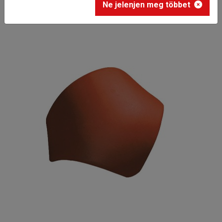
Ne jelenjen meg többet
hármas gerincelosztó elem 17 cm