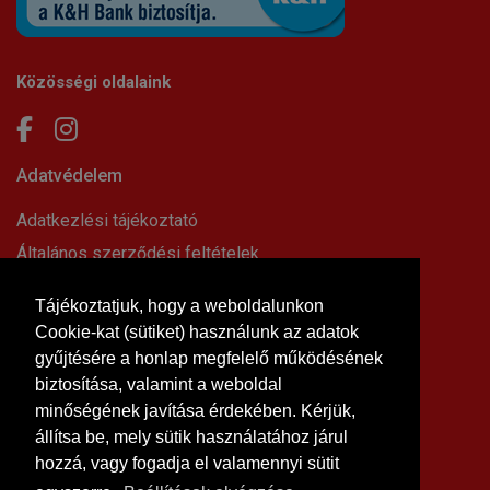
Közösségi oldalaink
Adatvédelem
Adatkezlési tájékoztató
Általános szerződési feltételek
Elállási nyilatkozat
Tájékoztatjuk, hogy a weboldalunkon
Impresszum
Cookie-kat (sütiket) használunk az adatok
Süti beállítások
gyűjtésére a honlap megfelelő működésének
Információk
biztosítása, valamint a weboldal
minőségének javítása érdekében. Kérjük,
Hírek, cikkek
állítsa be, mely sütik használatához járul
Kapcsolat
hozzá, vagy fogadja el valamennyi sütit
Letölthető dokumentumok