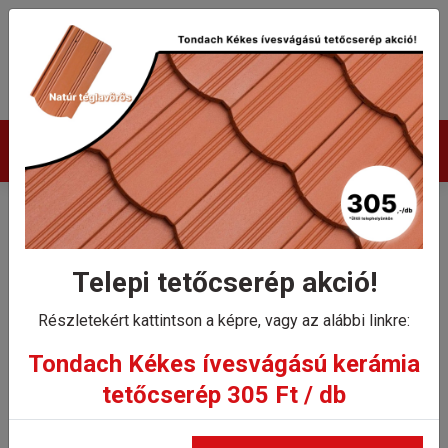
Termékek
Tondach Hódfarkú
szegmensvágású (19x40)
Telepi tetőcserép akció!
sajtolt hármas gerincelosztó
Részletekért kattintson a képre, vagy az alábbi linkre:
elem 17 cm
Tondach Kékes ívesvágású kerámia
tetőcserép 305 Ft / db
Kezdőlap
Tondach Hódfarkú szegmensvágású (19x40) sajtolt