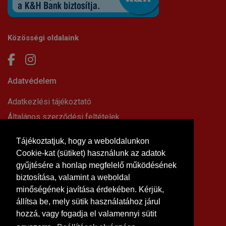
Közösségi oldalaink
Adatvédelem
Adatkezlési tájékoztató
Általános szerződési feltételek
Elállási nyilatkozat
Tájékoztatjuk, hogy a weboldalunkon
Impresszum
Cookie-kat (sütiket) használunk az adatok
Süti beállítások
gyűjtésére a honlap megfelelő működésének
Információk
biztosítása, valamint a weboldal
minőségének javítása érdekében. Kérjük,
Hírek, cikkek
állítsa be, mely sütik használatához járul
Kapcsolat
hozzá, vagy fogadja el valamennyi sütit
Letölthető dokumentumok