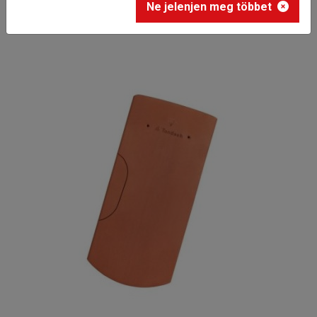
Ne jelenjen meg többet
alátétcserép, jobbos (koronafedés)