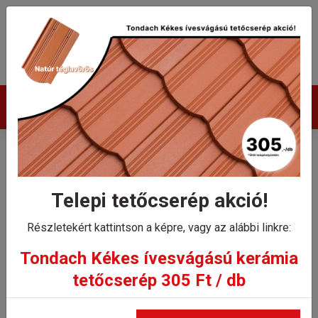
Termékek
Tondach Hódfarkú
félkörívesvágású (18x38)
Telepi tetőcserép akció!
szellőző alátétcserép, jobbos
Részletekért kattintson a képre, vagy az alábbi linkre:
(koronafedés)
Tondach Kékes ívesvágású kerámia
tetőcserép 305 Ft / db
Kezdőlap
Tondach Hódfarkú félkörívesvágású (18x38) szellőző