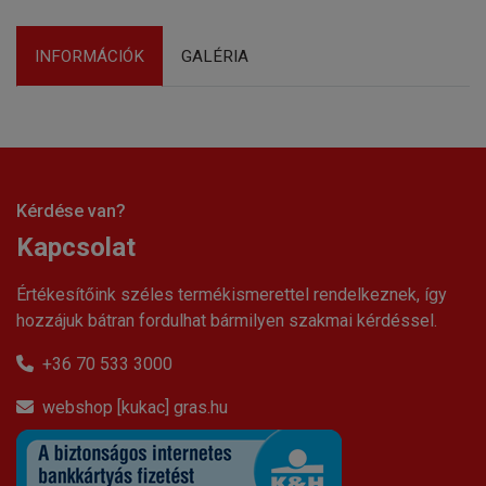
INFORMÁCIÓK
GALÉRIA
Kérdése van?
Kapcsolat
Értékesítőink széles termékismerettel rendelkeznek, így
hozzájuk bátran fordulhat bármilyen szakmai kérdéssel.
+36 70 533 3000
webshop [kukac] gras.hu