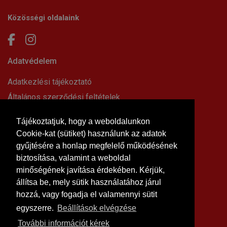
Közösségi oldalaink
Adatvédelem
Adatkezlési tájékoztató
Általános szerződési feltételek
Elállási nyilatkozat
Tájékoztatjuk, hogy a weboldalunkon
Impresszum
Cookie-kat (sütiket) használunk az adatok
Süti beállítások
gyűjtésére a honlap megfelelő működésének
Információk
biztosítása, valamint a weboldal
minőségének javítása érdekében. Kérjük,
Hírek, cikkek
állítsa be, mely sütik használatához járul
Kapcsolat
hozzá, vagy fogadja el valamennyi sütit
Letölthető dokumentumok
egyszerre.
Beállítások elvégzése
Rólunk
További információt kérek