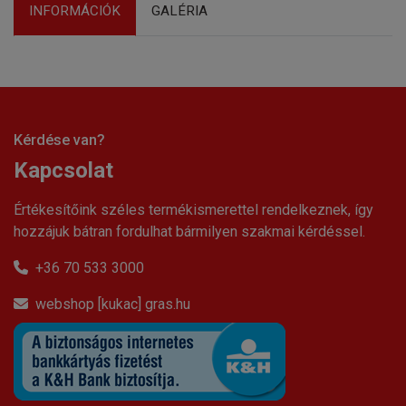
INFORMÁCIÓK
GALÉRIA
Kérdése van?
Kapcsolat
Értékesítőink széles termékismerettel rendelkeznek, így
hozzájuk bátran fordulhat bármilyen szakmai kérdéssel.
+36 70 533 3000
webshop [kukac] gras.hu