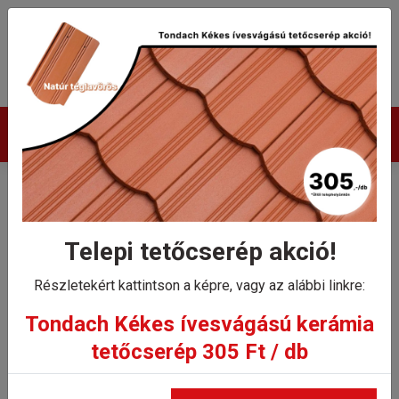
Termékek
Tondach Hódfarkú
félkörívesvágású (18x38)
Telepi tetőcserép akció!
ereszcserép
Részletekért kattintson a képre, vagy az alábbi linkre:
Tondach Kékes ívesvágású kerámia
Kezdőlap
tetőcserép 305 Ft / db
Tondach Hódfarkú félkörívesvágású (18x38)
ereszcserép