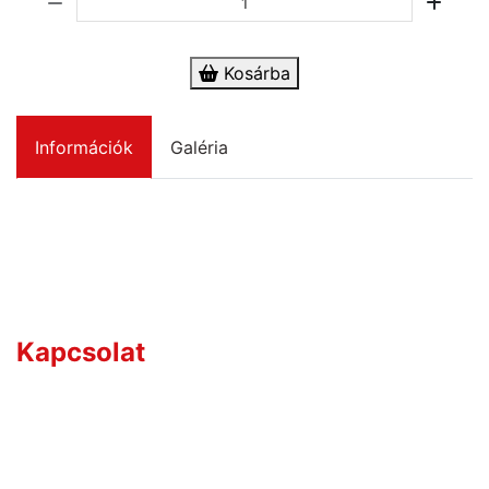
Kosárba
Információk
Galéria
Kérdése van?
Kapcsolat
Értékesítőink széles termékismerettel rendelkeznek,
így hozzájuk bátran fordulhat bármilyen szakmai
kérdéssel.