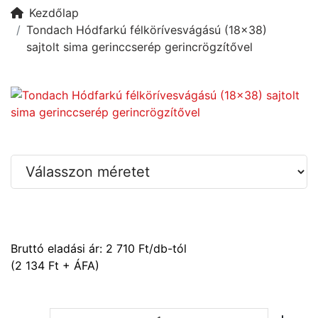
Kezdőlap
Tondach Hódfarkú félkörívesvágású (18x38)
sajtolt sima gerinccserép gerincrögzítővel
Bruttó eladási ár:
2 710
Ft/db-tól
(2 134 Ft + ÁFA)