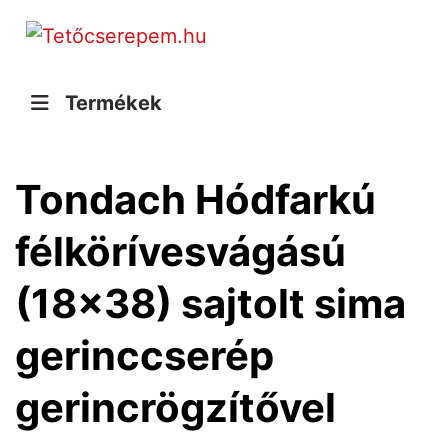
Termékek
Tondach Hódfarkú
félkörívesvágású
(18x38) sajtolt sima
gerinccserép
gerincrögzítővel