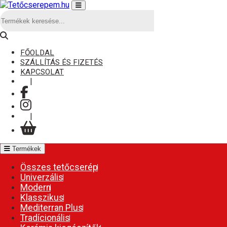
FŐOLDAL
SZÁLLÍTÁS ÉS FIZETÉS
KAPCSOLAT
|
|
Termékek
Összes tetőcserép
Univerzális
Modern
Klasszikus
Mediterran Plus
Tradícionális