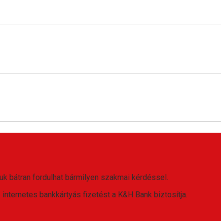
uk bátran fordulhat bármilyen szakmai kérdéssel.