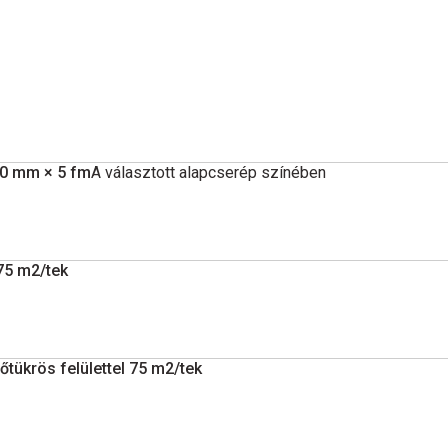
80 mm × 5 fm
A választott alapcserép színében
75 m2/tek
tükrös felülettel 75 m2/tek