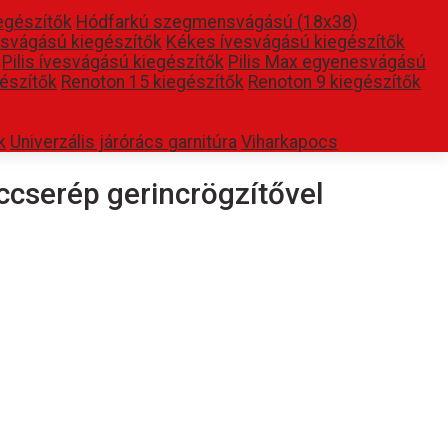
egészítők
Hódfarkú szegmensvágású (18x38)
svágású kiegészítők
Kékes ívesvágású kiegészítők
Pilis ívesvágású kiegészítők
Pilis Max egyenesvágású
észítők
Renoton 15 kiegészítők
Renoton 9 kiegészítők
k
Univerzális járórács garnitúra
Viharkapocs
ccserép gerincrögzítővel