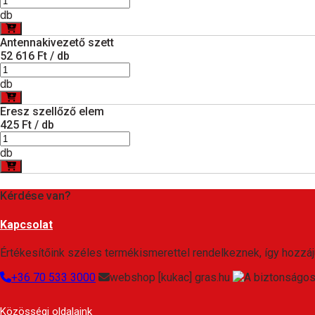
db
Antennakivezető szett
52 616 Ft / db
db
Eresz szellőző elem
425 Ft / db
db
Kérdése van?
Kapcsolat
Értékesítőink széles termékismerettel rendelkeznek, így hozzáj
+36 70 533 3000
webshop [kukac] gras.hu
Közösségi oldalaink