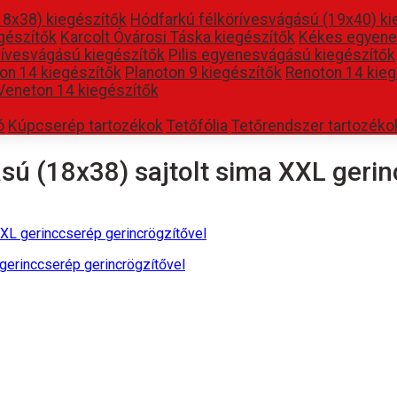
18x38) kiegészítők
Hódfarkú félkörívesvágású (19x40) ki
gészítők
Karcolt Óvárosi Táska kiegészítők
Kékes egyene
 ívesvágású kiegészítők
Pilis egyenesvágású kiegészítők
on 14 kiegészítők
Planoton 9 kiegészítők
Renoton 14 kieg
Veneton 14 kiegészítők
ó
Kúpcserép tartozékok
Tetőfólia
Tetőrendszer tartozéko
ú (18x38) sajtolt sima XXL gerin
XL gerinccserép gerincrögzítővel