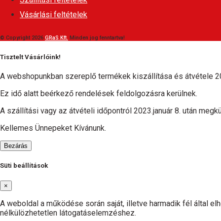
Vásárlási feltételek
© Copyright 2026
GRaS Kft.
Minden jog fenntartva!
Tisztelt Vásárlóink!
A webshopunkban szereplő termékek kiszállítása és átvétele 20
Ez idő alatt beérkező rendelések feldolgozásra kerülnek.
A szállítási vagy az átvételi időpontról 2023.január 8. után megkü
Kellemes Ünnepeket Kívánunk.
Bezárás
Süti beállítások
×
A weboldal a működése során saját, illetve harmadik fél által e
nélkülözhetetlen látogatáselemzéshez.