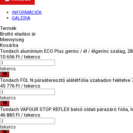
INFORMÁCIÓK
GALÉRIA
Termék
Bruttó eladási ár
Mennyiség
Kosárba
Tondach alumínium ECO Plus gerinc / él / élgerinc szalag, 2
10 656 Ft / tekercs
tekercs
Tondach FOL N páraáteresztő alátétfólia szabadon fektetve 
45 776 Ft / tekercs
tekercs
Tondach VAPOUR STOP REFLEX belső oldali párazáró fólia, hő
46 885 Ft / tekercs
tekercs