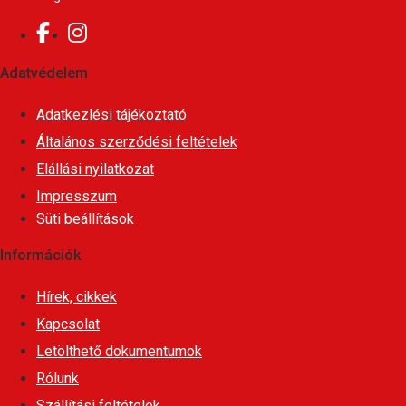
Adatvédelem
Adatkezlési tájékoztató
Általános szerződési feltételek
Elállási nyilatkozat
Impresszum
Süti beállítások
Információk
Hírek, cikkek
Kapcsolat
Letölthető dokumentumok
Rólunk
Szállítási feltételek