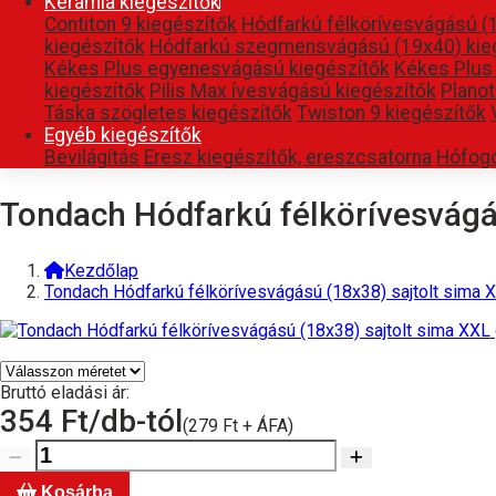
Kerámia kiegészítők
Contiton 9 kiegészítők
Hódfarkú félkörívesvágású (
kiegészítők
Hódfarkú szegmensvágású (19x40) kie
Kékes Plus egyenesvágású kiegészítők
Kékes Plus
kiegészítők
Pilis Max ívesvágású kiegészítők
Planot
Táska szögletes kiegészítők
Twiston 9 kiegészítők
Egyéb kiegészítők
Bevilágítás
Eresz kiegészítők, ereszcsatorna
Hófog
Tondach Hódfarkú félkörívesvágás
Kezdőlap
Tondach Hódfarkú félkörívesvágású (18x38) sajtolt sima X
Bruttó eladási ár:
354
Ft/db-tól
(279 Ft + ÁFA)
Kosárba