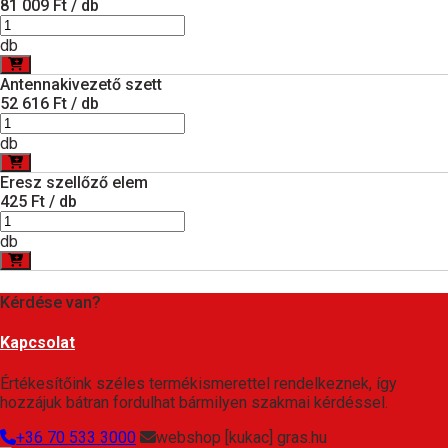
81 009 Ft / db
db
Antennakivezető szett
52 616 Ft / db
db
Eresz szellőző elem
425 Ft / db
db
Kérdése van?
Kapcsolat
Értékesítőink széles termékismerettel rendelkeznek, így
hozzájuk bátran fordulhat bármilyen szakmai kérdéssel.
+36 70 533 3000
webshop [kukac] gras.hu