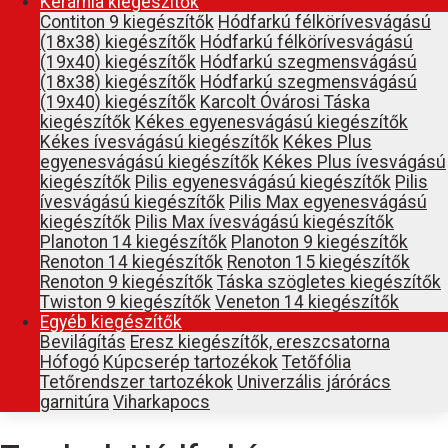
Kerámia kiegészítők
Contiton 9 kiegészítők
Hódfarkú félkörívesvágású
(18x38) kiegészítők
Hódfarkú félkörívesvágású
(19x40) kiegészítők
Hódfarkú szegmensvágású
(18x38) kiegészítők
Hódfarkú szegmensvágású
(19x40) kiegészítők
Karcolt Óvárosi Táska
kiegészítők
Kékes egyenesvágású kiegészítők
Kékes ívesvágású kiegészítők
Kékes Plus
egyenesvágású kiegészítők
Kékes Plus ívesvágású
kiegészítők
Pilis egyenesvágású kiegészítők
Pilis
ívesvágású kiegészítők
Pilis Max egyenesvágású
kiegészítők
Pilis Max ívesvágású kiegészítők
Planoton 14 kiegészítők
Planoton 9 kiegészítők
Renoton 14 kiegészítők
Renoton 15 kiegészítők
Renoton 9 kiegészítők
Táska szögletes kiegészítők
Twiston 9 kiegészítők
Veneton 14 kiegészítők
Egyéb kiegészítők
Bevilágítás
Eresz kiegészítők, ereszcsatorna
Hófogó
Kúpcserép tartozékok
Tetőfólia
Tetőrendszer tartozékok
Univerzális járórács
garnitúra
Viharkapocs