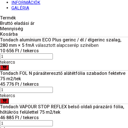
INFORMÁCIÓK
GALÉRIA
Termék
Bruttó eladási ár
Mennyiség
Kosárba
Tondach alumínium ECO Plus gerinc / él / élgerinc szalag,
280 mm × 5 fm
A választott alapcserép színében
10 656 Ft / tekercs
tekercs
Tondach FOL N páraáteresztő alátétfólia szabadon fektetve
75 m2/tek
45 776 Ft / tekercs
tekercs
Tondach VAPOUR STOP REFLEX belső oldali párazáró fólia,
hőtükrös felülettel 75 m2/tek
46 885 Ft / tekercs