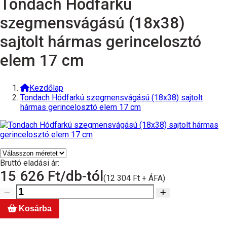
Tondach Hódfarkú
szegmensvágású (18x38)
sajtolt hármas gerincelosztó
elem 17 cm
Kezdőlap
Tondach Hódfarkú szegmensvágású (18x38) sajtolt
hármas gerincelosztó elem 17 cm
Bruttó eladási ár:
15 626
Ft/db-tól
(12 304 Ft + ÁFA)
Kosárba