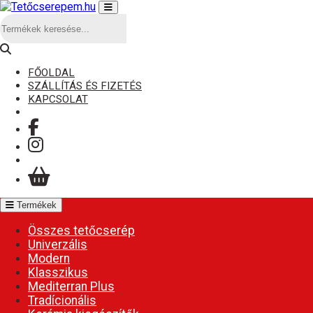
FŐOLDAL
SZÁLLÍTÁS ÉS FIZETÉS
KAPCSOLAT
Termékek
Összes tetőcserép
Univerzális
Modern
Klasszikus
Mediterran Plus
Tradícionális