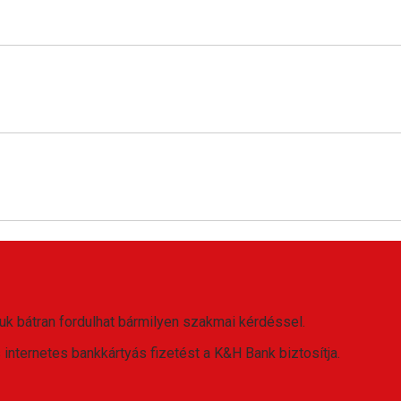
uk bátran fordulhat bármilyen szakmai kérdéssel.