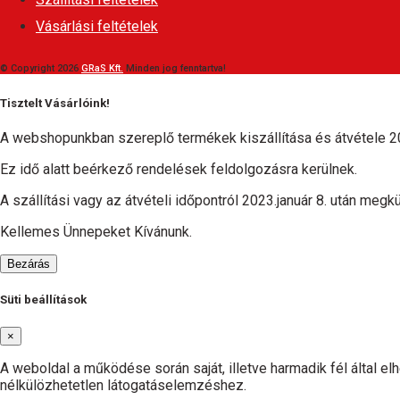
Vásárlási feltételek
© Copyright 2026
GRaS Kft.
Minden jog fenntartva!
Tisztelt Vásárlóink!
A webshopunkban szereplő termékek kiszállítása és átvétele 20
Ez idő alatt beérkező rendelések feldolgozásra kerülnek.
A szállítási vagy az átvételi időpontról 2023.január 8. után megkü
Kellemes Ünnepeket Kívánunk.
Bezárás
Süti beállítások
×
A weboldal a működése során saját, illetve harmadik fél által e
nélkülözhetetlen látogatáselemzéshez.