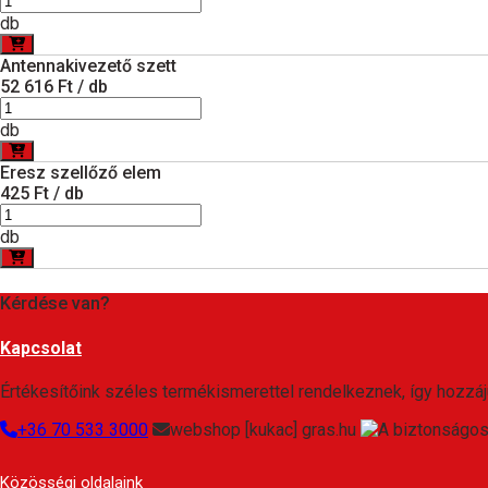
db
Antennakivezető szett
52 616 Ft / db
db
Eresz szellőző elem
425 Ft / db
db
Kérdése van?
Kapcsolat
Értékesítőink széles termékismerettel rendelkeznek, így hozzáj
+36 70 533 3000
webshop [kukac] gras.hu
Közösségi oldalaink