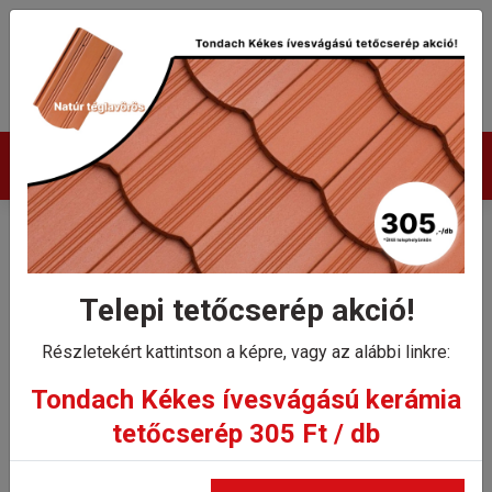
Termékek
Tondach Kékes íves
szellőzőcserép
Telepi tetőcserép akció!
Részletekért kattintson a képre, vagy az alábbi linkre:
Kezdőlap
Tondach Kékes íves szellőzőcserép
Tondach Kékes ívesvágású kerámia
tetőcserép 305 Ft / db