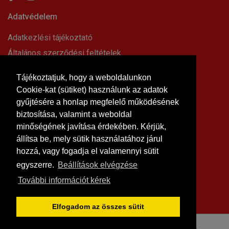
Adatvédelem
Adatkezlési tájékoztató
Általános szerződési feltételek
Elállási nyilatkozat
Tájékoztatjuk, hogy a weboldalunkon
Impresszum
Cookie-kat (sütiket) használunk az adatok
Süti beállítások
gyűjtésére a honlap megfelelő működésének
Információk
biztosítása, valamint a weboldal
minőségének javítása érdekében. Kérjük,
Hírek, cikkek
állítsa be, mely sütik használatához járul
Kapcsolat
hozzá, vagy fogadja el valamennyi sütit
Letölthető dokumentumok
egyszerre.
Beállítások elvégzése
Rólunk
További információt kérek
Szállítási feltételek
Vásárlási feltételek
Elfogadom az összes sütit