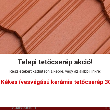
Kosárba
Telepi tetőcserép akció!
Részletekért kattintson a képre, vagy az alábbi linkre:
Kékes ívesvágású kerámia tetőcserép 30
Adatvédelem
In