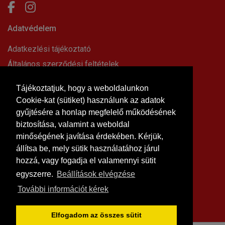
Adatvédelem
Adatkezlési tájékoztató
Általános szerződési feltételek
Elállási nyilatkozat
Tájékoztatjuk, hogy a weboldalunkon
Impresszum
Cookie-kat (sütiket) használunk az adatok
Süti beállítások
gyűjtésére a honlap megfelelő működésének
Információk
biztosítása, valamint a weboldal
minőségének javítása érdekében. Kérjük,
Hírek, cikkek
állítsa be, mely sütik használatához járul
Kapcsolat
hozzá, vagy fogadja el valamennyi sütit
Letölthető dokumentumok
egyszerre.
Beállítások elvégzése
Rólunk
További információt kérek
Szállítási feltételek
Vásárlási feltételek
Elfogadom az összes sütit